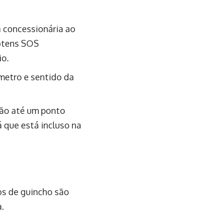
a concessionária ao
otens SOS
io.
ômetro e sentido da
ção até um ponto
á que está incluso na
ços de guincho são
.