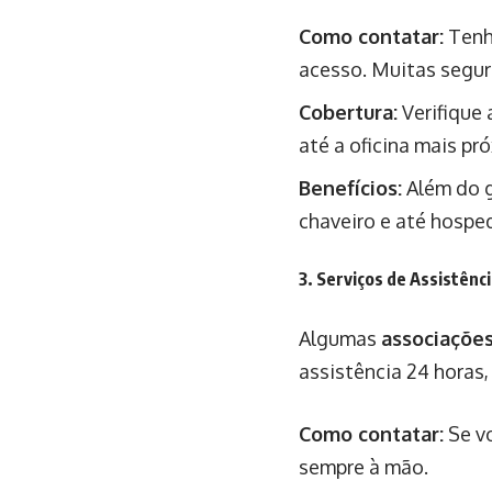
Como contatar:
Tenha
acesso. Muitas segura
Cobertura:
Verifique 
até a oficina mais pr
Benefícios:
Além do g
chaveiro e até hosp
3. Serviços de Assistênc
Algumas
associações
assistência 24 horas,
Como contatar:
Se vo
sempre à mão.