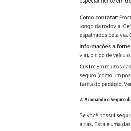
especialmente em tr
Como contatar:
Procu
longo da rodovia. G
espalhados pela via.
Informações a forne
via), o tipo de veícu
Custo:
Em muitos caso
seguro (como um posto
tarifa do pedágio. Ve
2. Acionando o Seguro do
Se você possui
segur
altas. Esta é uma da