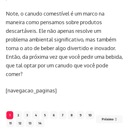
Note, o canudo comestível é um marco na
maneira como pensamos sobre produtos
descartáveis. Ele não apenas resolve um
problema ambiental significativo, mas também
torna o ato de beber algo divertido e inovador.
Então, da próxima vez que você pedir uma bebida,
que tal optar por um canudo que você pode
comer?
[navegacao_paginas]
1
2
3
4
5
6
7
8
9
10
Próximo
11
12
13
14