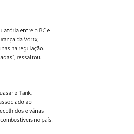
latória entre o BC e
urança da Vórtx,
unas na regulação.
adas”, ressaltou.
uasar e Tank,
 associado ao
ecolhidos e várias
 combustíveis no país.