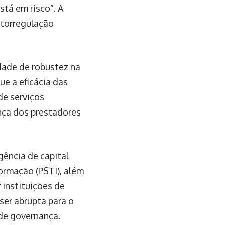
stá em risco”. A
utorregulação
idade de robustez na
ue a eficácia das
de serviços
nça dos prestadores
gência de capital
ormação (PSTI), além
 instituições de
ser abrupta para o
 de governança.