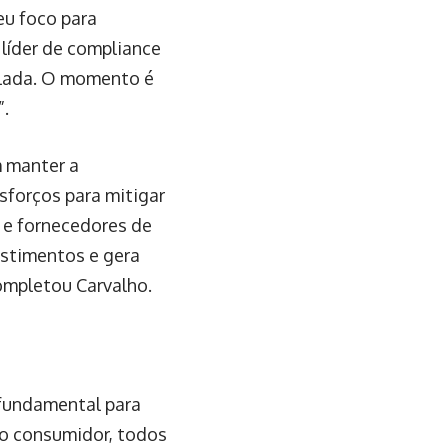
eu foco para
 líder de compliance
alada. O momento é
”.
m manter a
sforços para mitigar
s e fornecedores de
estimentos e gera
completou Carvalho.
 fundamental para
do consumidor, todos