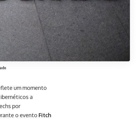
hado
eflete um momento
cibernéticos a
techs por
durante o evento
Fitch