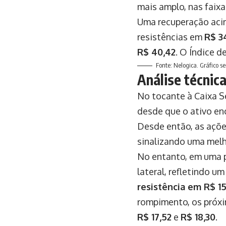
mais amplo, nas faix
Uma recuperação ac
resistências em
R$ 3
R$ 40,42
. O Índice d
Fonte: Nelogica. Gráfico 
Análise técnic
No tocante à Caixa S
desde que o ativo e
Desde então, as açõe
sinalizando uma mel
No entanto, em uma p
lateral, refletindo u
resistência em R$ 15
rompimento, os próx
R$ 17,52
e
R$ 18,30
.