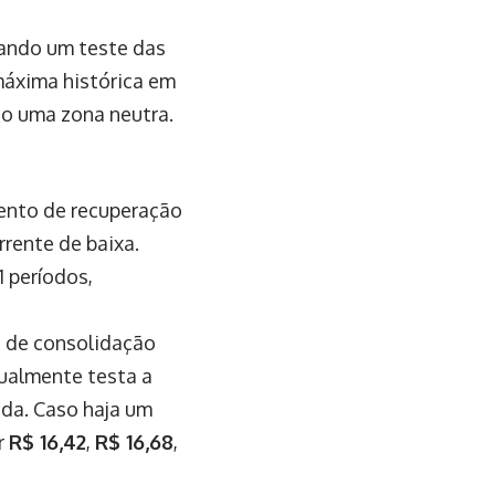
litando um teste das
 máxima histórica em
ndo uma zona neutra.
mento de recuperação
rrente de baixa.
 períodos,
e de consolidação
tualmente testa a
lida. Caso haja um
r
R$ 16,42
,
R$ 16,68
,