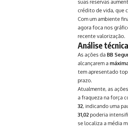
suas reservas aumen
crédito de vida, que 
Com um ambiente fina
agora foca nos gráfi
recente valorização.
Análise técnic
As ações da
BB Segur
alcançarem a
máxima 
tem apresentado topo
prazo.
Atualmente, as ações
a fraqueza na força 
32
, indicando uma pa
31,02
poderia intensi
se localiza a média 