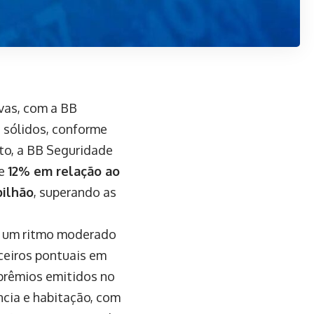
ivas, com a BB
 sólidos, conforme
to, a BB Seguridade
de
12% em relação ao
bilhão
, superando as
m um ritmo moderado
ceiros pontuais em
prêmios emitidos no
ncia e habitação, com