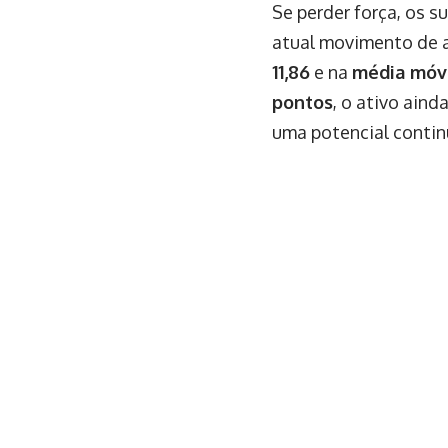
Se perder força, os 
atual movimento de a
11,86
e na
média móve
pontos
, o ativo ain
uma potencial contin