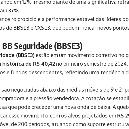
tando em 12%, mesmo diante de uma significativa ret
caiu
37%
.
nceiro propício e a performance estável das líderes do
cos de BBSE3 e CXSE3, que podem indicar novos pontos
a BB Seguridade (BBSE3)
idade (BBSE3)
estão em um movimento corretivo no gr
histórica de R$ 40,42
no primeiro semestre de 2024.
s e fundos descendentes, refletindo uma tendência d
 são negociadas abaixo das médias móveis de 9 e 21 p
compradora e a pressão vendedora. A cotação se estabi
usa que pode preceder uma nova onda de baixa. A que
ficar esse movimento, com os alvos projetados em
R$ 2
móvel de 200 períodos, atuando como suporte estrutur