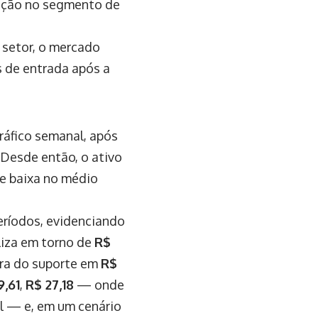
ração no segmento de
 setor, o mercado
 de entrada após a
áfico semanal, após
 Desde então, o ativo
e baixa no médio
eríodos, evidenciando
liza em torno de
R$
bra do suporte em
R$
9,61
,
R$ 27,18
— onde
al — e, em um cenário