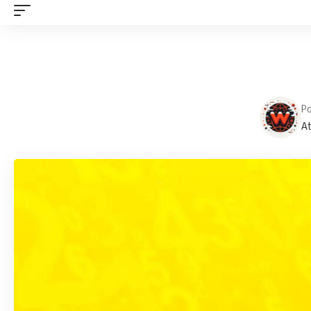
Po
At