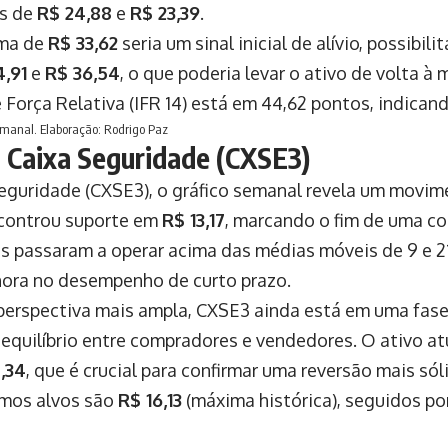
as de
R$ 24,88
e
R$ 23,39
.
ima de
R$ 33,62
seria um sinal inicial de alívio, possibi
4,91
e
R$ 36,54
, o que poderia levar o ativo de volta à
e Força Relativa (IFR 14) está em 44,62 pontos, indica
semanal. Elaboração: Rodrigo Paz
a Caixa Seguridade (CXSE3)
eguridade (CXSE3), o gráfico semanal revela um movi
ncontrou suporte em
R$ 13,17
, marcando o fim de uma co
s passaram a operar acima das médias móveis de 9 e 21
hora no desempenho de curto prazo.
erspectiva mais ampla, CXSE3 ainda está em uma fas
m equilíbrio entre compradores e vendedores. O ativo a
,34
, que é crucial para confirmar uma reversão mais só
imos alvos são
R$ 16,13
(máxima histórica), seguidos po