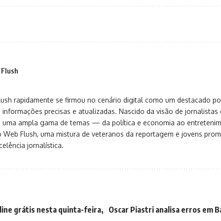
 Flush
sh rapidamente se firmou no cenário digital como um destacado port
 informações precisas e atualizadas. Nascido da visão de jornalistas 
ça uma ampla gama de temas — da política e economia ao entreteni
o Web Flush, uma mistura de veteranos da reportagem e jovens pro
elência jornalística.
ine grátis nesta quinta-feira,
Oscar Piastri analisa erros em B