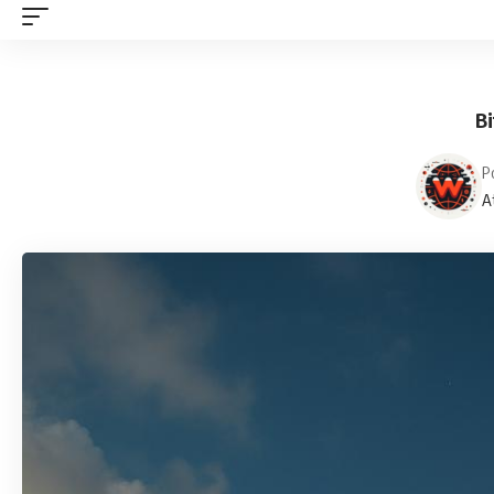
Bi
P
A