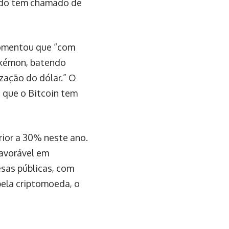
cado tem chamado de
comentou que “com
Pokémon, batendo
ização do dólar.” O
á que o Bitcoin tem
ior a 30% neste ano.
favorável em
sas públicas, com
pela criptomoeda, o