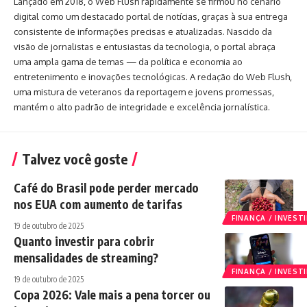
Lançado em 2018, o Web Flush rapidamente se firmou no cenário
digital como um destacado portal de notícias, graças à sua entrega
consistente de informações precisas e atualizadas. Nascido da
visão de jornalistas e entusiastas da tecnologia, o portal abraça
uma ampla gama de temas — da política e economia ao
entretenimento e inovações tecnológicas. A redação do Web Flush,
uma mistura de veteranos da reportagem e jovens promessas,
mantém o alto padrão de integridade e excelência jornalística.
Talvez você goste
Café do Brasil pode perder mercado
nos EUA com aumento de tarifas
FINANÇA / INVES
19 de outubro de 2025
Quanto investir para cobrir
mensalidades de streaming?
FINANÇA / INVES
19 de outubro de 2025
Copa 2026: Vale mais a pena torcer ou