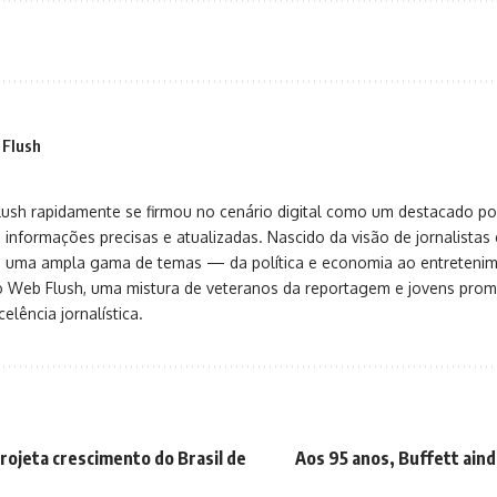
 Flush
sh rapidamente se firmou no cenário digital como um destacado port
 informações precisas e atualizadas. Nascido da visão de jornalistas 
ça uma ampla gama de temas — da política e economia ao entreteni
o Web Flush, uma mistura de veteranos da reportagem e jovens pro
elência jornalística.
rojeta crescimento do Brasil de
Aos 95 anos, Buffett aind