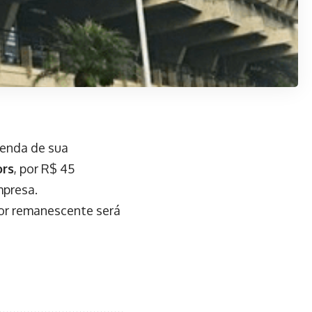
venda de sua
ors
, por R$ 45
mpresa.
lor remanescente será