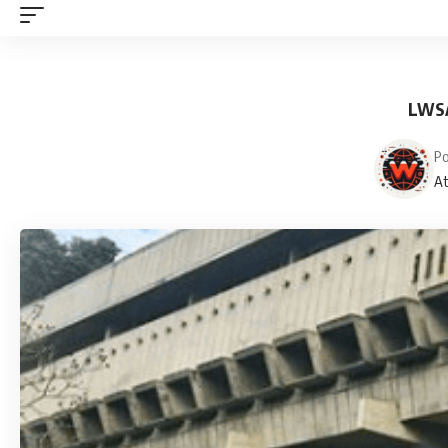
LWSA
Po
At