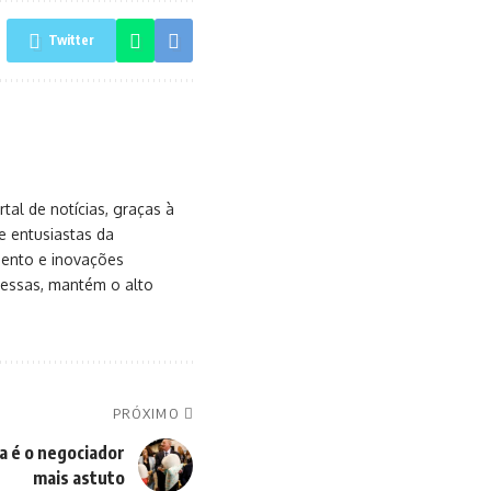
Twitter
al de notícias, graças à
e entusiastas da
mento e inovações
messas, mantém o alto
PRÓXIMO
a é o negociador
mais astuto