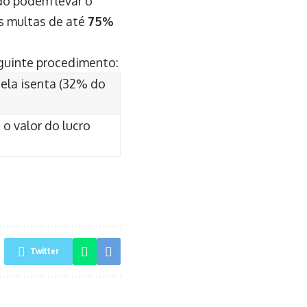
ido podem levar o
is multas de até
75%
eguinte procedimento:
cela isenta (32% do
o valor do lucro
Twitter