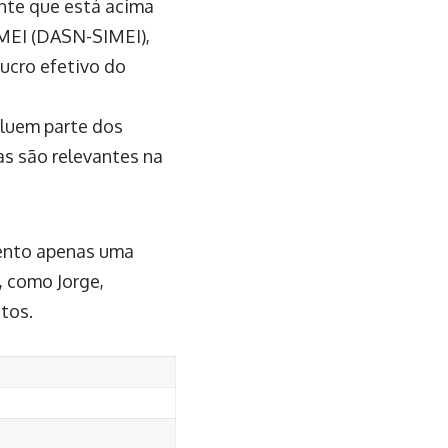
nte que está acima
 MEI (DASN-SIMEI),
ucro efetivo do
cluem parte dos
as são relevantes na
sento apenas uma
, como Jorge,
tos.