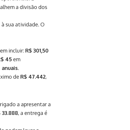
talhem a divisão dos
 à sua atividade. O
em incluir:
R$ 301,50
R$ 45
em
 anuais
.
róximo de
R$ 47.442
,
brigado a apresentar a
 33.888
, a entrega é