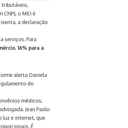
tributáveis,
m CNPJ, o MEI é
 isenta, a declaração
a serviços. Para
mércio
,
16% para a
forme alerta Daniela
Regulamento do
convênios médicos,
 advogada. Jean Paolo
luz e internet, que
roporcionais. É