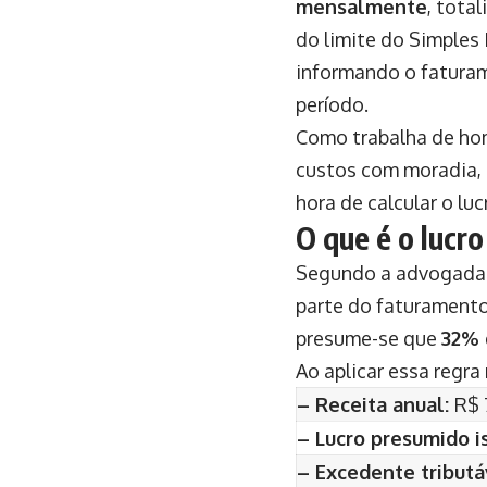
mensalmente
, tota
do limite do Simples
informando o faturam
período.
Como trabalha de hom
custos com moradia, e
hora de calcular o luc
O que é o lucr
Segundo a advogada D
parte do faturamento 
presume-se que
32% 
Ao aplicar essa regra
– Receita anual:
R$ 
– Lucro presumido i
– Excedente tributá