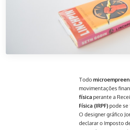
Todo
microempreend
movimentações financ
física
perante a Recei
Física (IRPF)
pode se 
O designer gráfico J
declarar o Imposto de