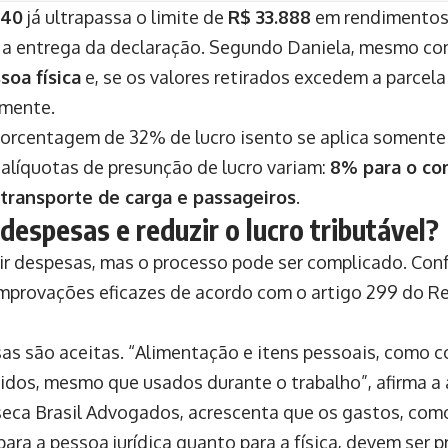
040
já ultrapassa o limite de
R$ 33.888
em rendimentos 
 a entrega da declaração. Segundo Daniela, mesmo co
soa física
e, se os valores retirados excedem a parcela
lmente.
porcentagem de 32% de lucro isento se aplica somente 
 alíquotas de presunção de lucro variam:
8% para o co
transporte de carga e passageiros
.
despesas e reduzir o lucro tributável?
zir despesas, mas o processo pode ser complicado. Con
comprovações eficazes de acordo com o artigo 299 do 
s são aceitas. “Alimentação e itens pessoais, como 
dos, mesmo que usados durante o trabalho”, afirma a
seca Brasil Advogados, acrescenta que os gastos, como 
para a pessoa jurídica quanto para a física, devem ser p