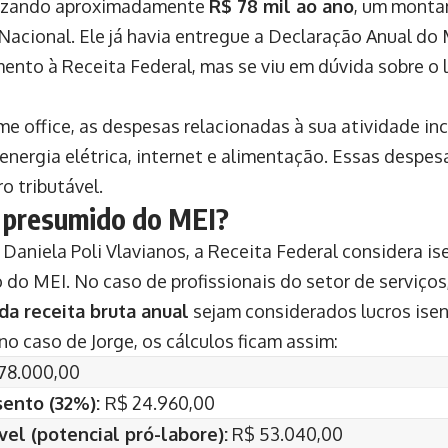
lizando aproximadamente
R$ 78 mil ao ano
, um monta
 Nacional. Ele já havia entregue a Declaração Anual do
ento à Receita Federal, mas se viu em dúvida sobre o l
e office, as despesas relacionadas à sua atividade in
nergia elétrica, internet e alimentação. Essas despes
ro tributável.
o presumido do MEI?
aniela Poli Vlavianos, a Receita Federal considera i
do MEI. No caso de profissionais do setor de serviços
da receita bruta anual
sejam considerados lucros isen
 no caso de Jorge, os cálculos ficam assim:
78.000,00
sento (32%):
R$ 24.960,00
vel (potencial pró-labore):
R$ 53.040,00