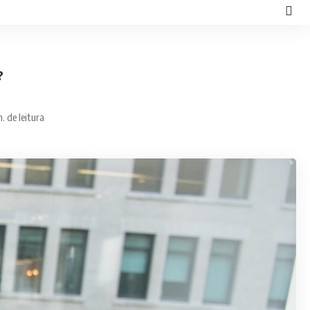
?
n. de leitura