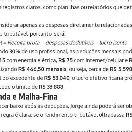
 registros claros, como planilhas ou relatórios que de
nsiderar apenas as despesas diretamente relacionadas
 tributável, portanto, será:
 = Receita bruta – despesas dedutíveis – lucro isento
ando
30%
de uso profissional, as deduções mensais pod
45
com energia elétrica,
R$ 75
com internet/celular e
lizando
R$ 466,50 mensais
, ou seja, cerca de
R$ 5.598
al do excedente de
R$ 53.040
, o lucro efetivo ficaria p
cede o limite de
R$ 33.888
.
nda e Malha-Fina
ecer baixo após as deduções, Jorge ainda poderá ser o
 regra é clara: se o rendimento tributável ultrapassa
R$