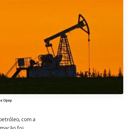
 e Opep
petróleo, com a
ormação foi