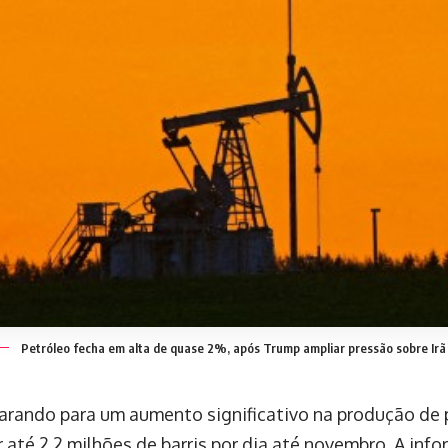
Petróleo fecha em alta de quase 2%, após Trump ampliar pressão sobre Irã
arando para um aumento significativo na produção de 
r até 2,2 milhões de barris por dia até novembro. A inf