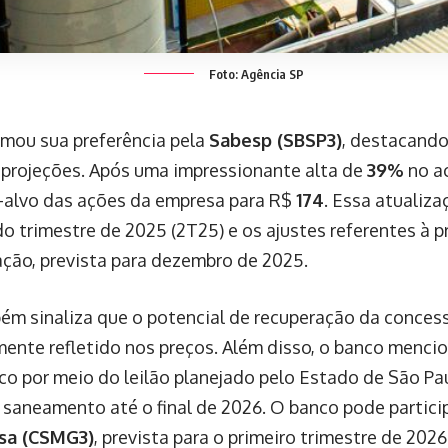
Foto: Agência SP
rmou sua preferência pela
Sabesp (SBSP3)
, destacand
s projeções. Após uma impressionante alta de
39%
no a
-alvo das ações da empresa para R$
174
. Essa atualiz
 trimestre de 2025 (2T25) e os ajustes referentes à p
zação, prevista para dezembro de 2025.
m sinaliza que o potencial de recuperação da conces
mente refletido nos preços. Além disso, o banco menci
co por meio do leilão planejado pelo Estado de São Pau
saneamento até o final de 2026. O banco pode partici
sa (CSMG3)
, prevista para o primeiro trimestre de 2026