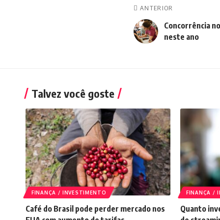
ANTERIOR
Concorrência no
neste ano
Talvez você goste
FINANÇA / INVESTIMENTO
FINANÇA /
Café do Brasil pode perder mercado nos
Quanto inve