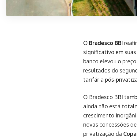
O
Bradesco BBI
reafi
significativo em sua
banco elevou o preço
resultados do segundo
tarifária pós-privati
O Bradesco BBI també
ainda não está total
crescimento inorgâni
novas concessões de 
privatização da
Copa