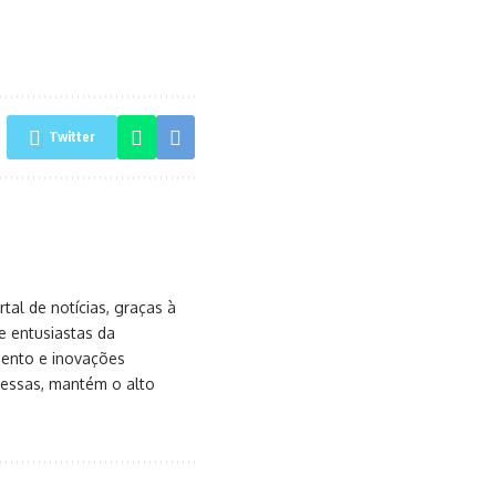
Twitter
al de notícias, graças à
e entusiastas da
mento e inovações
messas, mantém o alto