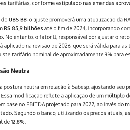
ões tarifárias, conforme estipulado nas emendas aprova
s do
UBS BB
, o ajuste promoverá uma atualização da RA
em
R$ 85,9 bilhões
até o fim de 2024, incorporando cor
ão. No entanto, o fator U, responsável por ajustar o ret
á aplicado na revisão de 2026, que será válida para as 
juste tarifário nominal de aproximadamente
3%
para es
são Neutra
 postura neutra em relação à Sabesp, ajustando seu p
 Essa modificação reflete a aplicação de um múltiplo de
m base no EBITDA projetado para 2027, ao invés do m
ntado. Segundo o banco, utilizando os preços atuais, a
al de
12,8%
.