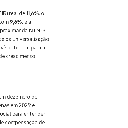
IR) real de
11,6%
, o
 com
9,6%
, e a
 aproximar da NTN-B
te da universalização
vê potencial para a
 de crescimento
r em dezembro de
penas em 2029 e
ucial para entender
 de compensação de