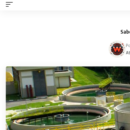
Sabe
Po
At