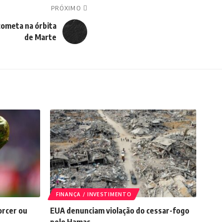
PRÓXIMO
cometa na órbita
de Marte
FINANÇA / INVESTIMENTO
orcer ou
EUA denunciam violação do cessar-fogo