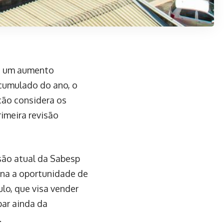
o um aumento
cumulado do ano, o
ação considera os
rimeira revisão
são atual da Sabesp
ona a oportunidade de
lo, que visa vender
par ainda da
.