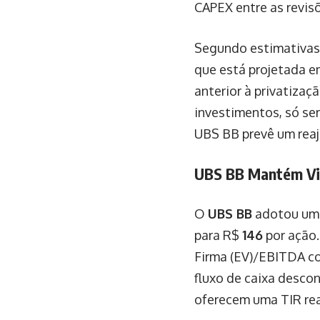
CAPEX entre as revis
Segundo estimativa
que está projetada 
anterior à privatizaç
investimentos, só ser
UBS BB prevê um rea
UBS BB Mantém Vi
O
UBS BB
adotou uma
para R$
146
por ação.
Firma (EV)/EBITDA co
fluxo de caixa desco
oferecem uma TIR re