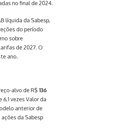
das no final de 2024.
B líquida da Sabesp,
reções do período
orno sobre
tarifas de 2027. O
te ano.
reço-alvo de R$
136
 6,1 vezes Valor da
odelo anterior de
s ações da Sabesp