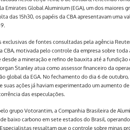
ela Emirates Global Aluminium (EGA), um dos maiores g
olta das 15h30, os papéis da CBA apresentavam uma va
9.
exclusivas de fontes consultadas pela agência Reuter
a CBA, motivada pelo controle da empresa sobre toda 
e desde a mineração e refino de bauxita até a fundição
organ Stanley atua como assessor financeiro da operaç
ão global da EGA. No fechamento do dia 6 de outubro, 
 e suas ações já haviam experimentado um aumento d
corrência das especulações.
lo grupo Votorantim, a Companhia Brasileira de Alumí
o de baixo carbono em sete estados do Brasil, operand
. Especialistas ressaltam que o controle sobre minas pr