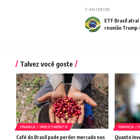
ANTERIOR
ETF Brasil atra
reunião Trump-
Talvez você goste
FINANÇA / INVESTIMENTO
FINANÇA /
Café do Brasil pode perder mercado nos
Quanto inve