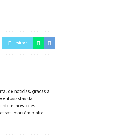
Twitter
al de notícias, graças à
e entusiastas da
mento e inovações
messas, mantém o alto