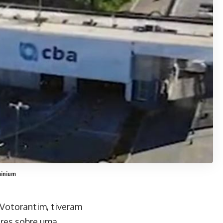
minium
 Votorantim, tiveram
ores sobre uma