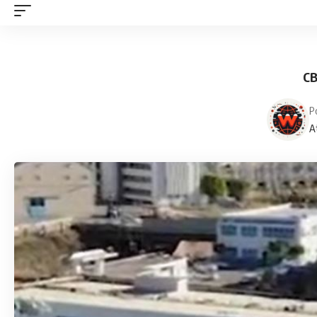
CB
P
A