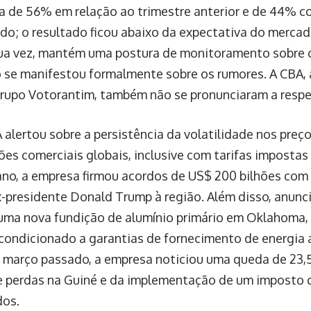
a de 56% em relação ao trimestre anterior e de 44%
do; o resultado ficou abaixo da expectativa do mercad
 sua vez, mantém uma postura de monitoramento sobre
 se manifestou formalmente sobre os rumores. A CBA,
rupo Votorantim, também não se pronunciaram a respei
lertou sobre a persistência da volatilidade nos preço
ões comerciais globais, inclusive com tarifas imposta
 ano, a empresa firmou acordos de US$ 200 bilhões co
x-presidente Donald Trump à região. Além disso, anun
uma nova fundição de alumínio primário em Oklahoma, 
condicionado a garantias de fornecimento de energia 
Em março passado, a empresa noticiou uma queda de 23,
e perdas na Guiné e da implementação de um imposto 
dos.