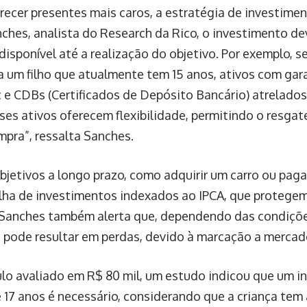
ecer presentes mais caros, a estratégia de investiment
hes, analista do Research da Rico, o investimento de
sponível até a realização do objetivo. Por exemplo, se
a um filho que atualmente tem 15 anos, ativos com gara
 e CDBs (Certificados de Depósito Bancário) atrelados
ses ativos oferecem flexibilidade, permitindo o resga
pra”, ressalta Sanches.
objetivos a longo prazo, como adquirir um carro ou paga
lha de investimentos indexados ao IPCA, que protege
. Sanches também alerta que, dependendo das condiçõ
s pode resultar em perdas, devido à marcação a mercad
culo avaliado em R$ 80 mil, um estudo indicou que um 
 17 anos é necessário, considerando que a criança tem 