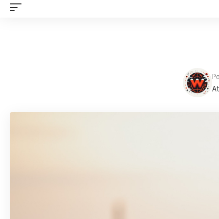
Po
At