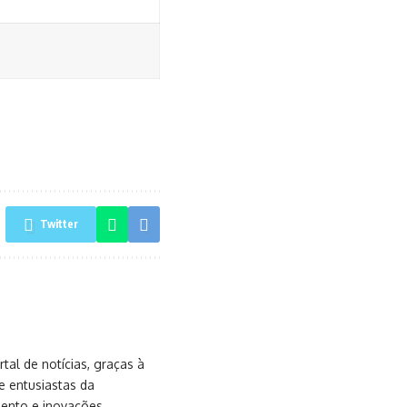
Twitter
al de notícias, graças à
e entusiastas da
mento e inovações