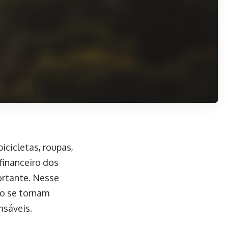
cicletas, roupas,
financeiro dos
ortante. Nesse
ro se tornam
nsáveis.