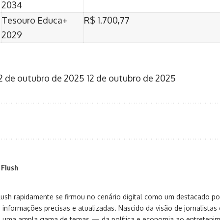
2034
Tesouro Educa+
R$ 1.700,77
2029
2 de outubro de 2025
12 de outubro de 2025
 Flush
sh rapidamente se firmou no cenário digital como um destacado port
 informações precisas e atualizadas. Nascido da visão de jornalistas 
ça uma ampla gama de temas — da política e economia ao entreteni