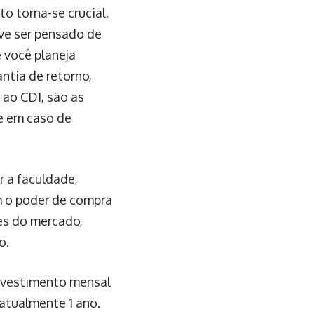
o torna-se crucial.
ve ser pensado de
 você planeja
ntia de retorno,
 ao CDI, são as
te em caso de
r a faculdade,
m o poder de compra
es do mercado,
o.
investimento mensal
atualmente 1 ano.