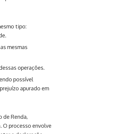
esmo tipo:
de.
 das mesmas
 dessas operações.
sendo possível
 prejuízo apurado em
o de Renda,
a. O processo envolve