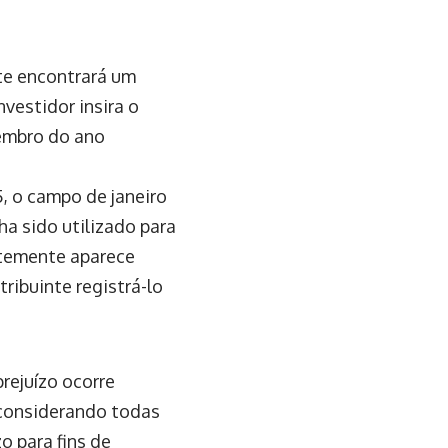
nte encontrará um
nvestidor insira o
zembro do ano
5, o campo de janeiro
a sido utilizado para
ntemente aparece
ribuinte registrá-lo
rejuízo ocorre
 considerando todas
o para fins de