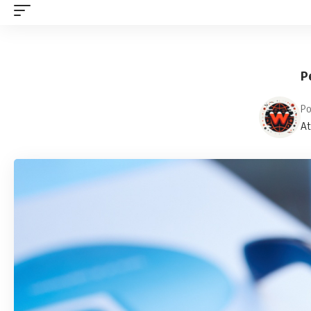
P
Po
At