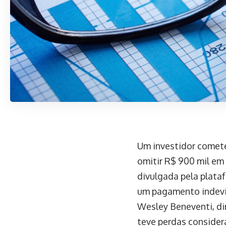
Um investidor comete
omitir R$ 900 mil em
divulgada pela plata
um pagamento indevi
Wesley Beneventi, di
teve perdas considerá