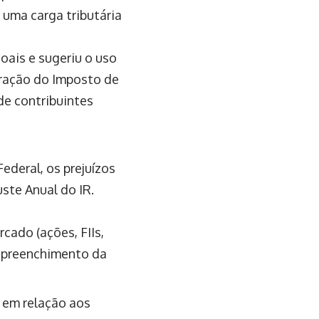
 uma carga tributária
oais e sugeriu o uso
aração do Imposto de
de contribuintes
ederal, os prejuízos
ste Anual do IR.
cado (ações, FIIs,
o preenchimento da
s em relação aos