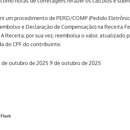
 como notas de corretagem, refazer os cálculos e subm
brir um procedimento de PERD/COMP (Pedido Eletrônic
embolso e Declaração de Compensação) na Receita Fed
. A Receita, por sua vez, reembolsa o valor, atualizado p
da do CPF do contribuinte.
 de outubro de 2025
9 de outubro de 2025
 Flush