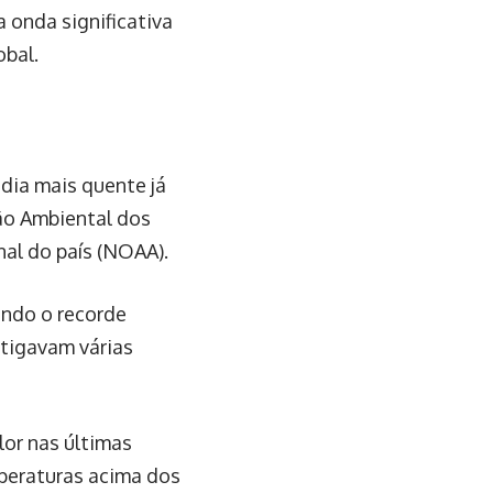
 onda significativa
obal.
 dia mais quente já
são Ambiental dos
al do país (NOAA).
ando o recorde
stigavam várias
lor nas últimas
mperaturas acima dos