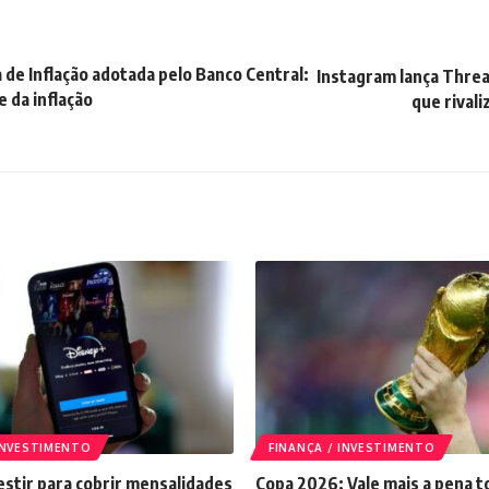
de Inflação adotada pelo Banco Central:
Instagram lança Thread
 da inflação
que rival
 INVESTIMENTO
FINANÇA / INVESTIMENTO
stir para cobrir mensalidades
Copa 2026: Vale mais a pena t