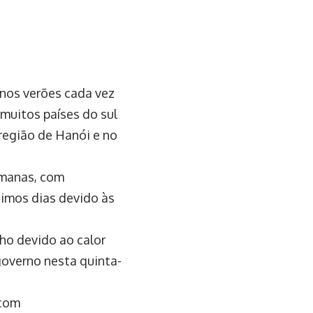
 nos verões cada vez
muitos países do sul
região de Hanói e no
emanas, com
imos dias devido às
nho devido ao calor
governo nesta quinta-
 com