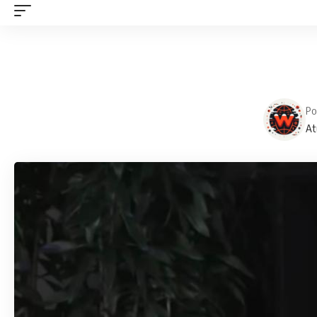
Po
At