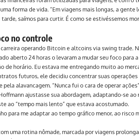
as financeiras foram utilizadas para viagens, e com o 
 uma forma de vida. “Em viagens mais longas, a gente
 tarde, saímos para curtir. É como se estivéssemos m
co no controle
carreira operando Bitcoin e altcoins via swing trade. N
ado aberto 24 horas o levaram a mudar seu foco para a
ção de horário. Eu estava me entregando muito ao merca
tratos futuros, ele decidiu concentrar suas operações 
e pela alavancagem. “Nunca fui o cara de operar ações”
 Hoffmann ajustasse sua abordagem, adaptando-se ao 
ste ao “tempo mais lento” que estava acostumado.
o para me adaptar ao tempo gráfico menor, ao risco 
om uma rotina nômade, marcada por viagens prolonga