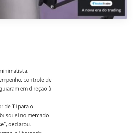
minimalista,
sempenho, controle de
o guiaram em direção à
r de TI para o
e busquei no mercado
e”, declarou.