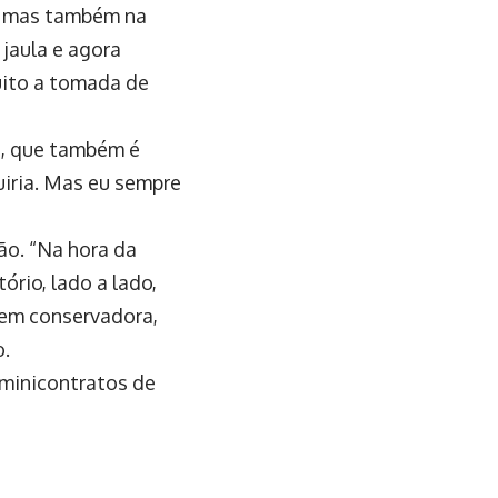
, mas também na
 jaula e agora
uito a tomada de
a, que também é
uiria. Mas eu sempre
o. “Na hora da
rio, lado a lado,
em conservadora,
o.
 minicontratos de