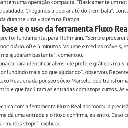
e mantém uma operação compacta. “Basicamente um no
e qualidade. Chegamos a operar até do trem-bala”, conto
ada durante uma viagem na Europa.
 base e o uso da ferramenta Fluxo Rea
mpre foi fundamental para Hoffmann. “Sempre procurei 
nor: diário, 60 e 5 minutos. Volume e médias móveis, 
e me ajudaram bastante”, comentou.
onacci para identificar alvos, ele prefere gráficos mais
confundindo mais do que ajudando”, observou. Recent
luxo Real, criada por seu sócio Marcelo, que transforma
ntrole que facilitam as entradas com stops curtos, às 
técnica com a ferramenta Fluxo Real aprimorou a precis
me dá uma entrada e o fluxo confirma, eu entro. Caso con
tar muitos stops”, explicou.