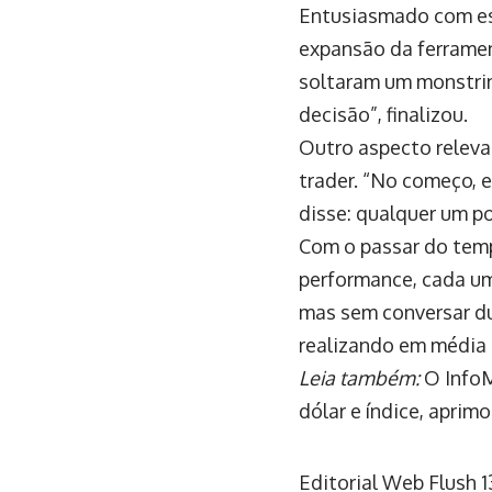
Entusiasmado com es
expansão da ferrament
soltaram um monstrin
decisão”, finalizou.
Outro aspecto releva
trader. “No começo, e
disse: qualquer um p
Com o passar do tem
performance, cada um
mas sem conversar d
realizando em média 
Leia também:
O InfoM
dólar e índice, apri
Editorial Web Flush
1