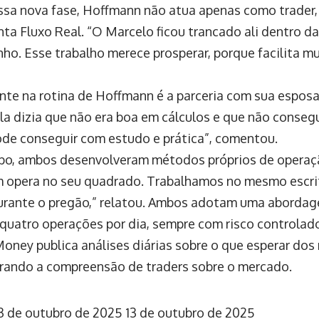
sa nova fase, Hoffmann não atua apenas como trader
a Fluxo Real. “O Marcelo ficou trancado ali dentro da
ho. Esse trabalho merece prosperar, porque facilita m
nte na rotina de Hoffmann é a parceria com sua espos
la dizia que não era boa em cálculos e que não conseg
ode conseguir com estudo e prática”, comentou.
po, ambos desenvolveram métodos próprios de operaçã
 opera no seu quadrado. Trabalhamos no mesmo escritó
urante o pregão,” relatou. Ambos adotam uma abordag
quatro operações por dia, sempre com risco controlad
oney publica análises diárias sobre o que esperar dos
morando a compreensão de traders sobre o mercado.
3 de outubro de 2025
13 de outubro de 2025