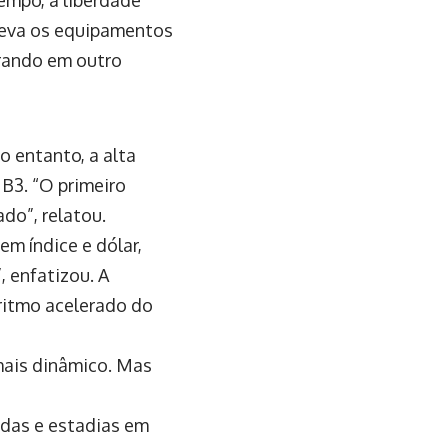
tempo, a liberdade
 leva os equipamentos
orando em outro
o entanto, a alta
 B3. “O primeiro
do”, relatou.
em índice e dólar,
, enfatizou. A
ritmo acelerado do
mais dinâmico. Mas
das e estadias em