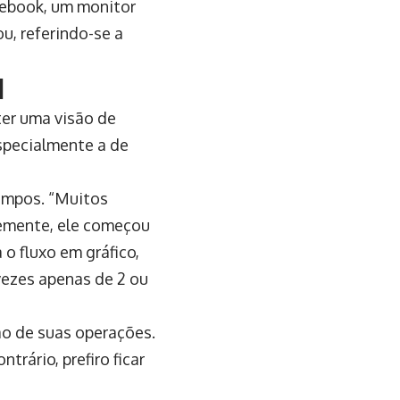
tebook, um monitor
u, referindo-se a
l
ter uma visão de
especialmente a de
 limpos. “Muitos
emente, ele começou
 o fluxo em gráfico,
vezes apenas de 2 ou
ão de suas operações.
trário, prefiro ficar