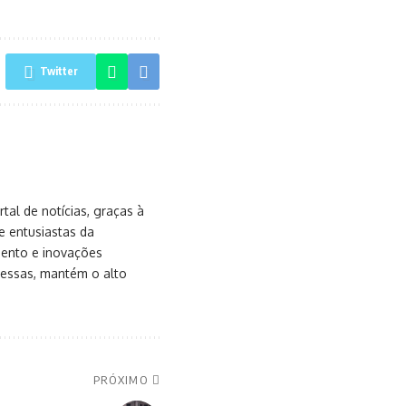
Twitter
al de notícias, graças à
e entusiastas da
mento e inovações
messas, mantém o alto
PRÓXIMO