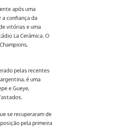
lmente após uma
 a confiança da
e vitórias e uma
tádio La Cerámica. O
a Champions,
erado pelas recentes
 argentina, é uma
epe e Gueye,
fastados.
 que se recuperaram de
posição pela primeira