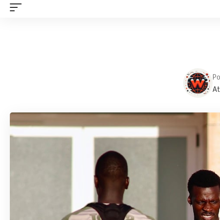
Po
At