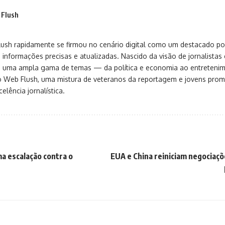
 Flush
sh rapidamente se firmou no cenário digital como um destacado port
 informações precisas e atualizadas. Nascido da visão de jornalistas 
ça uma ampla gama de temas — da política e economia ao entreteni
o Web Flush, uma mistura de veteranos da reportagem e jovens pro
elência jornalística.
a escalação contra o
EUA e China reiniciam negociaçõ