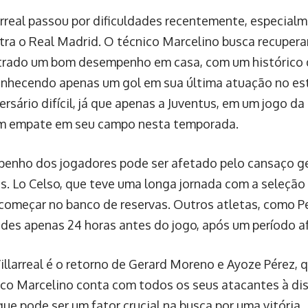
larreal passou por dificuldades recentemente, especia
tra o Real Madrid. O técnico Marcelino busca recuperar
trado um bom desempenho em casa, com um histórico d
nhecendo apenas um gol em sua última atuação no es
versário difícil, já que apenas a Juventus, em um jogo d
um empate em seu campo nesta temporada.
enho dos jogadores pode ser afetado pelo cansaço g
s. Lo Celso, que teve uma longa jornada com a seleção
começar no banco de reservas. Outros atletas, como P
ades apenas 24 horas antes do jogo, após um período a
Villarreal é o retorno de Gerard Moreno e Ayoze Pérez,
nico Marcelino conta com todos os seus atacantes à dis
ue pode ser um fator crucial na busca por uma vitória.