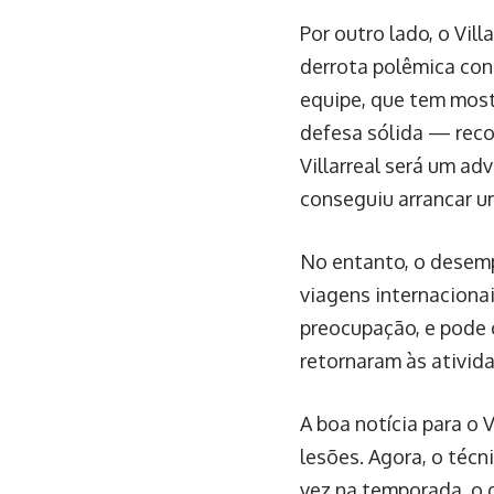
Por outro lado, o Vil
derrota polêmica con
equipe, que tem mos
defesa sólida — reco
Villarreal será um ad
conseguiu arrancar 
No entanto, o desemp
viagens internacionai
preocupação, e pode 
retornaram às ativid
A boa notícia para o 
lesões. Agora, o téc
vez na temporada, o q