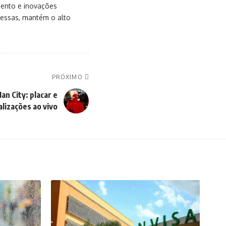
mento e inovações
messas, mantém o alto
PRÓXIMO
n City: placar e
alizações ao vivo