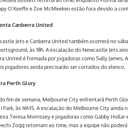
Chelsea Blissett retorna ao time, enquanto Fiorina Iari
ppy O’Keeffe e Zoe McMeeken estão fora devido a con
enta Canberra United
astle Jets e Canberra United também ocorrerá no sába
ortsground, às 18h. A escalação do Newcastle Jets aind
rra United é formada por jogadoras como Sally James, 
s jogadores ainda precisarão ser cortados do elenco.
ra Perth Glory
do fim de semana, Melbourne City enfrentará Perth Glo
 Park, às 16h15. A escalação do Melbourne City ainda n
oleira Teresa Morrissey e jogadoras como Gabby Hollar
yechi Zogg retornam ao time, mas a equipe não poder