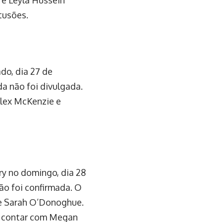
a e Leyla Hussein
tusões.
do, dia 27 de
a não foi divulgada.
Alex McKenzie e
ry no domingo, dia 28
ão foi confirmada. O
 e Sarah O’Donoghue.
á contar com Megan