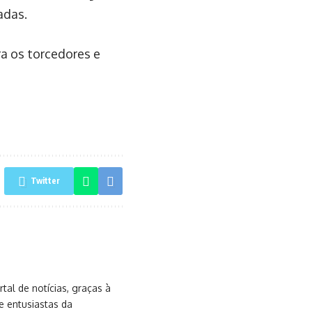
adas.
a os torcedores e
Twitter
al de notícias, graças à
e entusiastas da