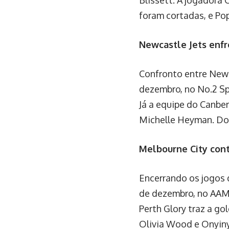
Blissett. A jogadora 
foram cortadas, e Po
Newcastle Jets enfr
Confronto entre Newc
dezembro, no No.2 Sp
Já a equipe do Canbe
Michelle Heyman. Doi
Melbourne City cont
Encerrando os jogos 
de dezembro, no AAMI
Perth Glory traz a g
Olivia Wood e Onyin