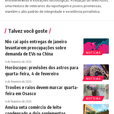
entretenimento e inovações tecnológicas. A redação do Web Flush,
uma mistura de veteranos da reportagem e jovens promessas,
mantém o alto padrão de integridade e excelência jornalística.
Talvez você goste
Nio cai após entregas de janeiro
levantarem preocupações sobre
demanda de EVs na China
NOTÍCIAS
4 de fevereiro de 2026
Horóscopo: previsões dos astros para
quarta-feira, 4 de fevereiro
NOTÍCIAS
4 de fevereiro de 2026
Trovões e raios devem marcar quarta-
feira em Osasco
NOTÍCIAS
4 de fevereiro de 2026
Anvisa veta comércio de leite
condensado e dois suplementos