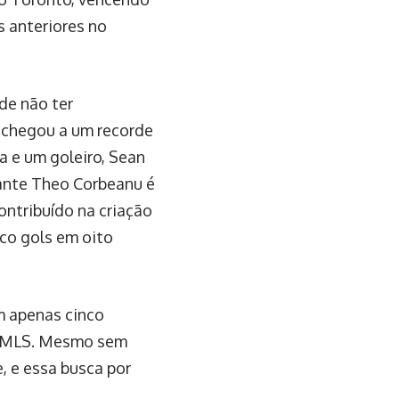
s anteriores no
de não ter
e chegou a um recorde
 e um goleiro, Sean
cante Theo Corbeanu é
ontribuído na criação
nco gols em oito
m apenas cinco
da MLS. Mesmo sem
, e essa busca por