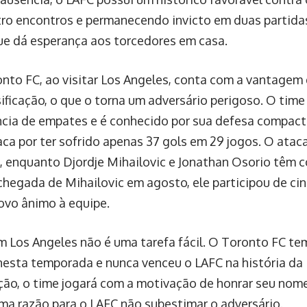
tro encontros e permanecendo invicto em duas partida
que dá esperança aos torcedores em casa.
onto FC, ao visitar Los Angeles, conta com a vantagem 
ificação, o que o torna um adversário perigoso. O tim
ia de empates e é conhecido por sua defesa compacta
aca por ter sofrido apenas 37 gols em 29 jogos. O ata
e, enquanto Djordje Mihailovic e Jonathan Osorio têm c
chegada de Mihailovic em agosto, ele participou de ci
ovo ânimo à equipe.
m Los Angeles não é uma tarefa fácil. O Toronto FC te
 nesta temporada e nunca venceu o LAFC na história 
ção, o time jogará com a motivação de honrar seu nome
ma razão para o LAFC não subestimar o adversário.