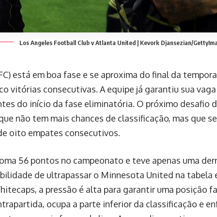
Los Angeles Football Club v Atlanta United | Kevork Djansezian/GettyIm
FC) está em boa fase e se aproxima do final da tempor
o vitórias consecutivas. A equipe já garantiu sua vaga
es do início da fase eliminatória. O próximo desafio 
que não tem mais chances de classificação, mas que s
de oito empates consecutivos.
soma 56 pontos no campeonato e teve apenas uma derr
ibilidade de ultrapassar o Minnesota United na tabela 
tecaps, a pressão é alta para garantir uma posição fa
rapartida, ocupa a parte inferior da classificação e en