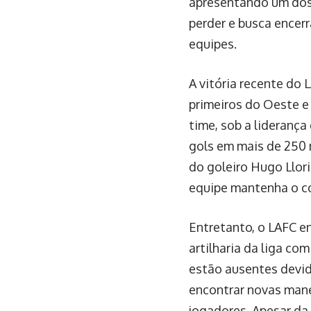
apresentando um dos 
perder e busca encer
equipes.
A vitória recente do 
primeiros do Oeste e
time, sob a liderança
gols em mais de 250 
do goleiro Hugo Llor
equipe mantenha o c
Entretanto, o LAFC en
artilharia da liga co
estão ausentes devid
encontrar novas man
jogadores. Apesar da