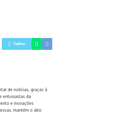
Twitter
al de notícias, graças à
e entusiastas da
mento e inovações
messas, mantém o alto