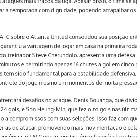
ataques mais fracos da liga. Apesar disso, o time se 
rar a temporada com dignidade, podendo atrapalhar os
LAFC sobre o Atlanta United consolidou sua posição en
 garantiu a vantagem de jogar em casa na primeira rod
 do treinador Steve Cherundolo, apresenta uma defesa 
minutos e permitindo apenas 16 chutes a gol em cinco 
is tem sido fundamental para a estabilidade defensiva,
ontrole do jogo mesmo em momentos de muita pressã
frentará desafios no ataque. Denis Bouanga, que divid
m 24 gols, e Son Heung-Min, que fez oito gols nas últim
o a compromissos com suas seleções. Isso faz com qu
eiras de atacar, promovendo mais movimentação e col
 ausência, o LAFC possui um histórico favorável contra