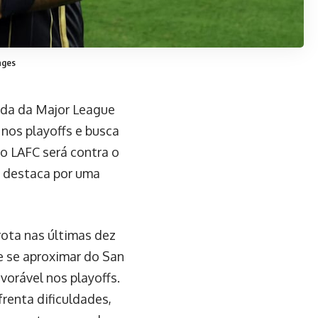
ages
ada da Major League
 nos playoffs e busca
do LAFC será contra o
e destaca por uma
ota nas últimas dez
e se aproximar do San
vorável nos playoffs.
frenta dificuldades,