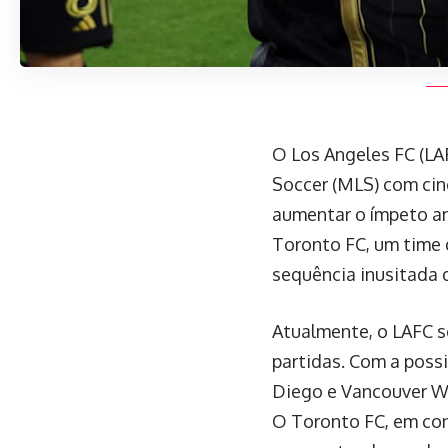
O Los Angeles FC (LA
Soccer (MLS) com cinc
aumentar o ímpeto ant
Toronto FC, um time 
sequência inusitada 
Atualmente, o LAFC 
partidas. Com a poss
Diego e Vancouver Whi
O Toronto FC, em cont