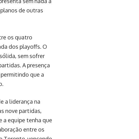
apresenta sem nada a
 planos de outras
tre os quatro
ada dos playoffs. O
sólida, sem sofrer
partidas. A presença
 permitindo que a
o.
e a liderança na
as nove partidas,
e a equipe tenha que
aboração entre os
 o Toronto, vencendo