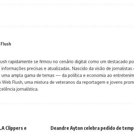
 Flush
sh rapidamente se firmou no cenário digital como um destacado port
 informações precisas e atualizadas. Nascido da visão de jornalistas 
ça uma ampla gama de temas — da política e economia ao entreteni
o Web Flush, uma mistura de veteranos da reportagem e jovens pro
elência jornalística.
LA Clippers e
Deandre Ayton celebra pedido de temp