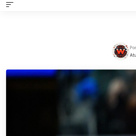
Po
Atu