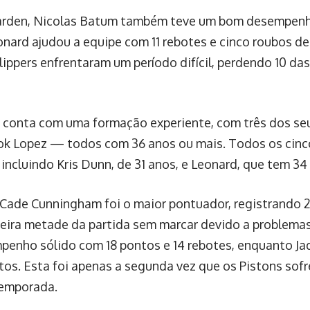
arden, Nicolas Batum também teve um bom desempenh
nard ajudou a equipe com 11 rebotes e cinco roubos de
Clippers enfrentaram um período difícil, perdendo 10 das
s conta com uma formação experiente, com três dos se
k Lopez — todos com 36 anos ou mais. Todos os cinco
incluindo Kris Dunn, de 31 anos, e Leonard, que tem 34
 Cade Cunningham foi o maior pontuador, registrando 
eira metade da partida sem marcar devido a problemas 
enho sólido com 18 pontos e 14 rebotes, enquanto Ja
os. Esta foi apenas a segunda vez que os Pistons sof
temporada.