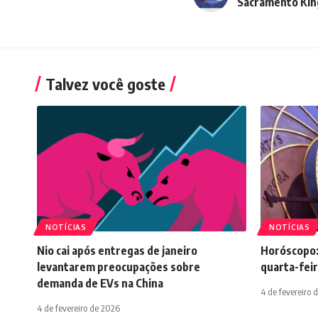
Sacramento Kin
Talvez você goste
NOTÍCIAS
NOTÍCIAS
Nio cai após entregas de janeiro
Horóscopo:
levantarem preocupações sobre
quarta-feir
demanda de EVs na China
4 de fevereiro 
4 de fevereiro de 2026