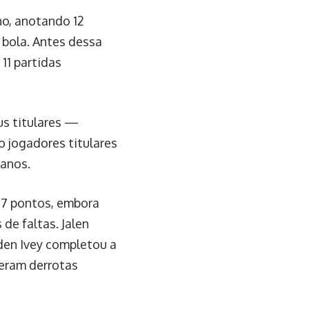
o, anotando 12
 bola. Antes dessa
 11 partidas
us titulares —
 jogadores titulares
 anos.
27 pontos, embora
de faltas. Jalen
den Ivey completou a
reram derrotas