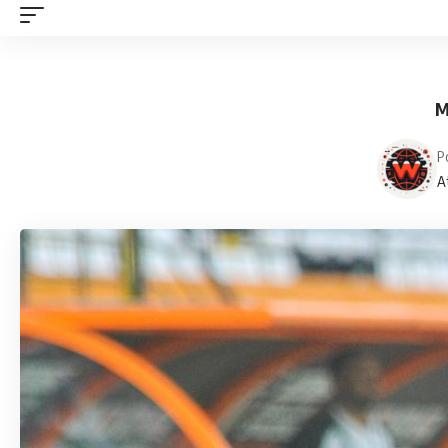
M
P
A