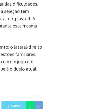
r das dificuldades.
 a seleção tem
tar um play-off. A
 durante esta mesma
to: o lateral-direito
uestões familiares.
ia em um jogo em
ue é o duelo atual.
Twitter