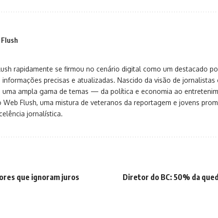
 Flush
sh rapidamente se firmou no cenário digital como um destacado port
 informações precisas e atualizadas. Nascido da visão de jornalistas 
ça uma ampla gama de temas — da política e economia ao entreteni
o Web Flush, uma mistura de veteranos da reportagem e jovens pro
elência jornalística.
tores que ignoram juros
Diretor do BC: 50% da queda