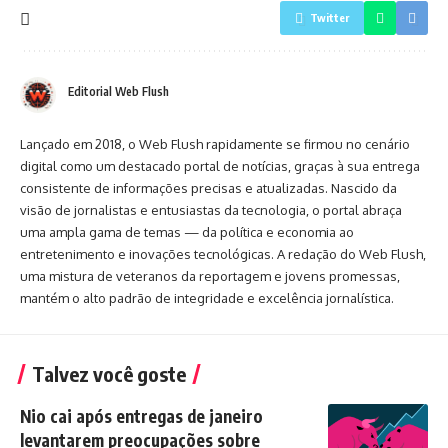
Twitter
Editorial Web Flush
Lançado em 2018, o Web Flush rapidamente se firmou no cenário
digital como um destacado portal de notícias, graças à sua entrega
consistente de informações precisas e atualizadas. Nascido da
visão de jornalistas e entusiastas da tecnologia, o portal abraça
uma ampla gama de temas — da política e economia ao
entretenimento e inovações tecnológicas. A redação do Web Flush,
uma mistura de veteranos da reportagem e jovens promessas,
mantém o alto padrão de integridade e excelência jornalística.
Talvez você goste
Nio cai após entregas de janeiro
levantarem preocupações sobre