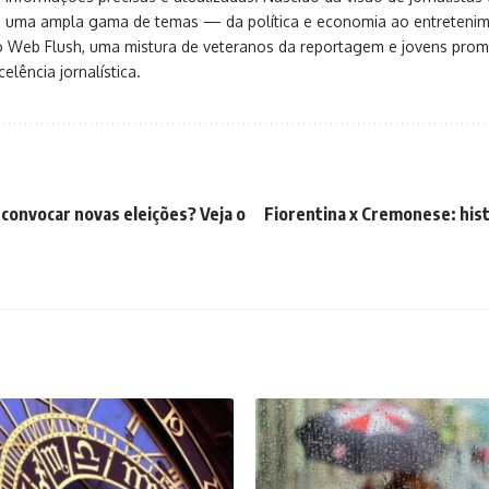
ça uma ampla gama de temas — da política e economia ao entreteni
o Web Flush, uma mistura de veteranos da reportagem e jovens pro
elência jornalística.
convocar novas eleições? Veja o
Fiorentina x Cremonese: hist