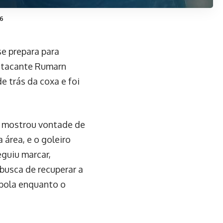
26
e prepara para
 atacante Rumarn
e trás da coxa e foi
R mostrou vontade de
 área, e o goleiro
eguiu marcar,
busca de recuperar a
 bola enquanto o