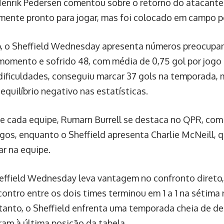
Henrik Pedersen comentou sobre o retorno do atacan
mente pronto para jogar, mas foi colocado em campo p
, o Sheffield Wednesday apresenta números preocupa
momento e sofrido 48, com média de 0,75 gol por jogo e
dificuldades, conseguiu marcar 37 gols na temporada,
quilíbrio negativo nas estatísticas.
e cada equipe, Rumarn Burrell se destaca no QPR, com 
gos, enquanto o Sheffield apresenta Charlie McNeill, q
r na equipe.
effield Wednesday leva vantagem no confronto direto,
contro entre os dois times terminou em 1 a 1 na sétima
anto, o Sheffield enfrenta uma temporada cheia de de
ram à última posição da tabela.