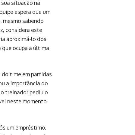
 sua situação na
equipe espera que um
es, mesmo sabendo
z, considera este
ria aproximá-lo dos
e que ocupa a última
e do time em partidas
cou a importância do
 o treinador pediu o
ível neste momento
após um empréstimo,