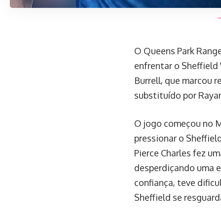
O Queens Park Ranger
enfrentar o Sheffiel
Burrell, que marcou r
substituído por Rayan
O jogo começou no M
pressionar o Sheffiel
Pierce Charles fez um
desperdiçando uma ex
confiança, teve difi
Sheffield se resguard