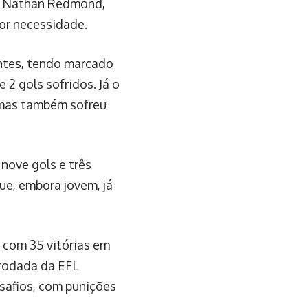
te Nathan Redmond,
or necessidade.
ntes, tendo marcado
 2 gols sofridos. Já o
 mas também sofreu
nove gols e três
ue, embora jovem, já
 com 35 vitórias em
 rodada da EFL
safios, com punições