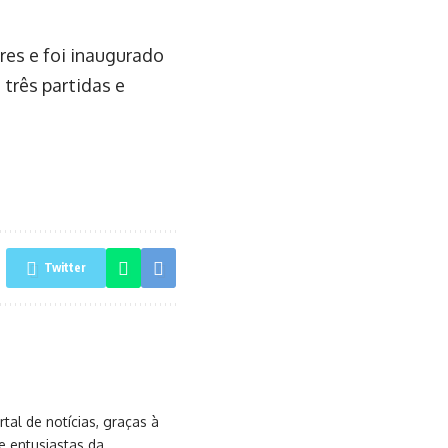
es e foi inaugurado
três partidas e
Twitter
al de notícias, graças à
e entusiastas da