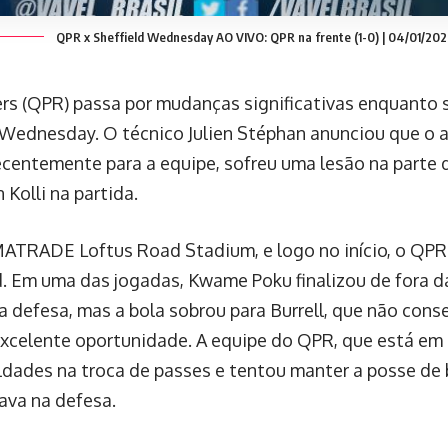
QPR x Sheffield Wednesday AO VIVO: QPR na frente (1-0) | 04/01/20
s (QPR) passa por mudanças significativas enquanto s
d Wednesday. O técnico Julien Stéphan anunciou que o
ecentemente para a equipe, sofreu uma lesão na parte d
 Kolli na partida.
ATRADE Loftus Road Stadium, e logo no início, o QP
d. Em uma das jogadas, Kwame Poku finalizou de fora da
a defesa, mas a bola sobrou para Burrell, que não cons
celente oportunidade. A equipe do QPR, que está em 
culdades na troca de passes e tentou manter a posse de
ava na defesa.