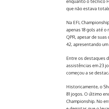
enquanto o técnico 
que não estava total
Na EFL Championship
apenas 18 gols até o 
QPR, apesar de suas 
42, apresentando um e
Entre os destaques d
assistências em 23 jo
começou a se destaca
Historicamente, o Sh
81 jogos. O último en
Championship. No ent
e derrotas que o leva