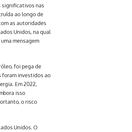
significativos nas
truída ao longo de
 com as autoridades
tados Unidos, na qual
raz uma mensagem
óleo, foi pega de
s foram investidos ao
nergia. Em 2022,
mbora isso
rtanto, o risco
tados Unidos. O