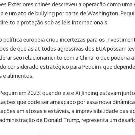
ões Exteriores chinês descreveu a operação como uma 
a e um ato de bullying por parte de Washington. Pequ
ireito a proteção sob as leis internacionais.
o política europeia criou incertezas para os investimen
ões de que as atitudes agressivas dos EUA possam leva
derar seu relacionamento com a China, o que poderia a
do considerado estratégico para Pequim, que depende
s e alimentos.
Pequim em 2023, quando ele e Xi Jinping estavam juntos
lações que pode ser ameaçado por essa nova dinâmica
lações amistosas e estáveis, a imprevisibilidade das a
administração de Donald Trump, representa um desafio 