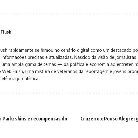
 Flush
sh rapidamente se firmou no cenário digital como um destacado port
 informações precisas e atualizadas. Nascido da visão de jornalistas 
ça uma ampla gama de temas — da política e economia ao entreteni
o Web Flush, uma mistura de veteranos da reportagem e jovens pro
elência jornalística.
h Park: skins e recompensas do
Cruzeiro x Pouso Alegre: 