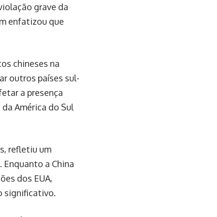
violação grave da
im enfatizou que
tos chineses na
r outros países sul-
fetar a presença
 da América do Sul
, refletiu um
. Enquanto a China
ções dos EUA,
significativo.