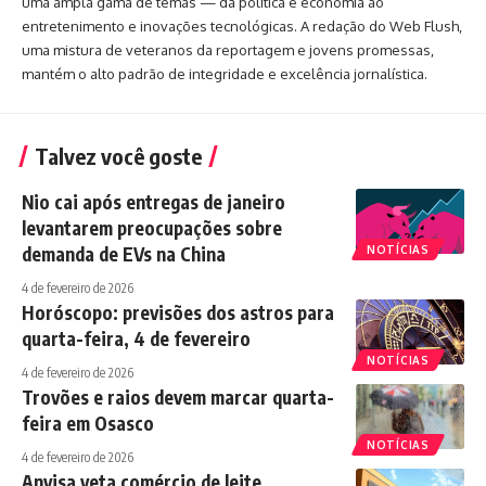
uma ampla gama de temas — da política e economia ao
entretenimento e inovações tecnológicas. A redação do Web Flush,
uma mistura de veteranos da reportagem e jovens promessas,
mantém o alto padrão de integridade e excelência jornalística.
Talvez você goste
Nio cai após entregas de janeiro
levantarem preocupações sobre
demanda de EVs na China
NOTÍCIAS
4 de fevereiro de 2026
Horóscopo: previsões dos astros para
quarta-feira, 4 de fevereiro
NOTÍCIAS
4 de fevereiro de 2026
Trovões e raios devem marcar quarta-
feira em Osasco
NOTÍCIAS
4 de fevereiro de 2026
Anvisa veta comércio de leite