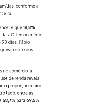
amílias, conforme a
nceira.
encer e que
18,8%
vidas. O tempo médio
 90 dias. Fábio
 agravamento nos
 no comércio, a
ise de renda revela
 uma proporção maior
ro lado, entre as
de
68,7%
para
69,5%