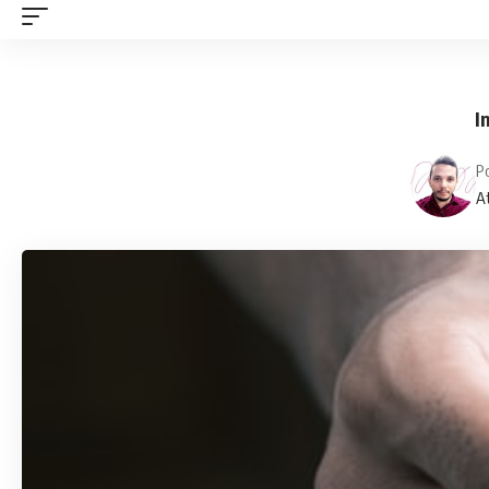
I
P
At