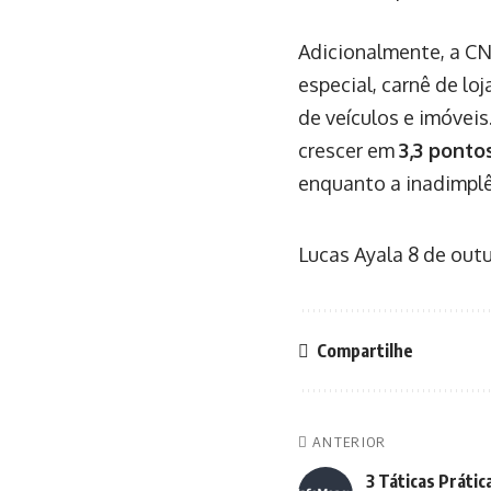
Adicionalmente, a CNC
especial, carnê de l
de veículos e imóvei
crescer em
3,3 ponto
enquanto a inadimpl
Lucas Ayala
8 de out
Compartilhe
ANTERIOR
3 Táticas Prátic