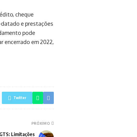
rédito, cheque
é-datado e prestações
vidamento pode
ar encerrado em 2022,
Twitter
PRÓXIMO
FGTS: Limitações