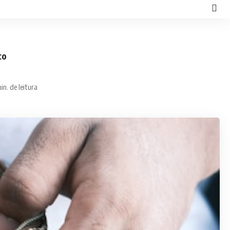
co
in. de leitura