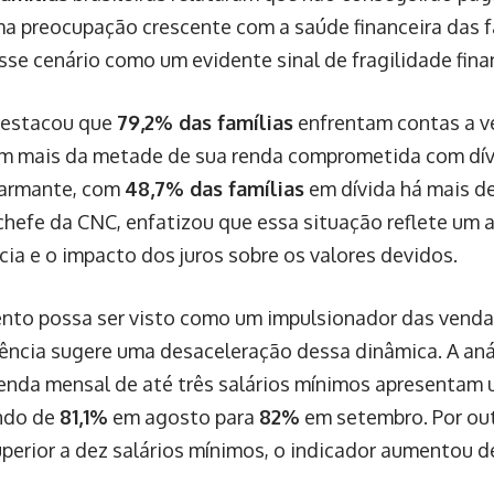
a preocupação crescente com a saúde financeira das f
se cenário como um evidente sinal de fragilidade fina
destacou que
79,2% das famílias
enfrentam contas a v
m mais da metade de sua renda comprometida com dí
larmante, com
48,7% das famílias
em dívida há mais de
hefe da CNC, enfatizou que essa situação reflete um
ia e o impacto dos juros sobre os valores devidos.
to possa ser visto como um impulsionador das vendas
ncia sugere uma desaceleração dessa dinâmica. A anál
renda mensal de até três salários mínimos apresentam
indo de
81,1%
em agosto para
82%
em setembro. Por out
uperior a dez salários mínimos, o indicador aumentou 