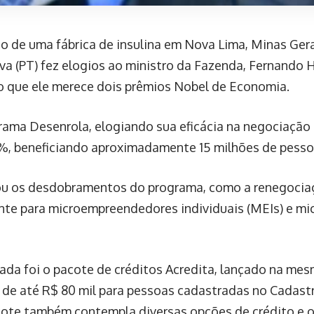
o de uma fábrica de insulina em Nova Lima, Minas Gera
ilva (PT) fez elogios ao ministro da Fazenda, Fernando
ndo que ele merece dois prêmios Nobel de Economia.
rama Desenrola, elogiando sua eficácia na negociação 
%, beneficiando aproximadamente 15 milhões de pesso
ou os desdobramentos do programa, como a renegociaç
ente para microempreendedores individuais (MEIs) e mi
giada foi o pacote de créditos Acredita, lançado na me
de até R$ 80 mil para pessoas cadastradas no Cadast
ote também contempla diversas opções de crédito e o