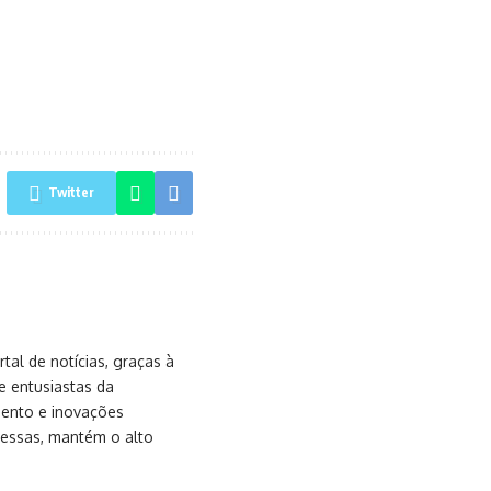
Twitter
al de notícias, graças à
e entusiastas da
mento e inovações
messas, mantém o alto