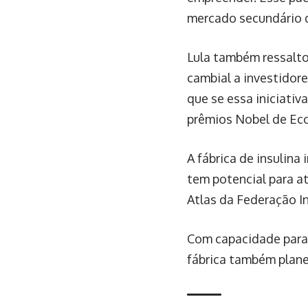
mercado secundário d
Lula também ressalto
cambial a investidor
que se essa iniciati
prêmios Nobel de Ec
A fábrica de insulina
tem potencial para a
Atlas da Federação In
Com capacidade para p
fábrica também planej