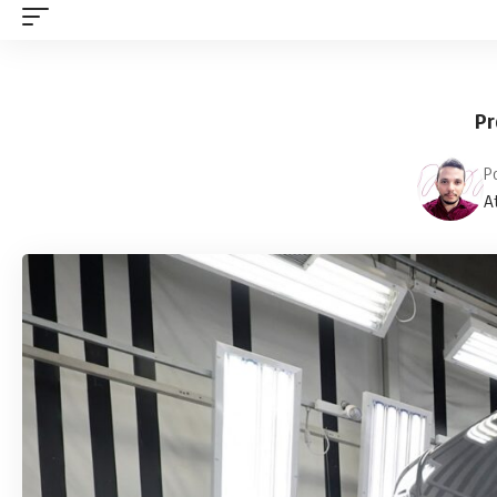
Pr
P
A