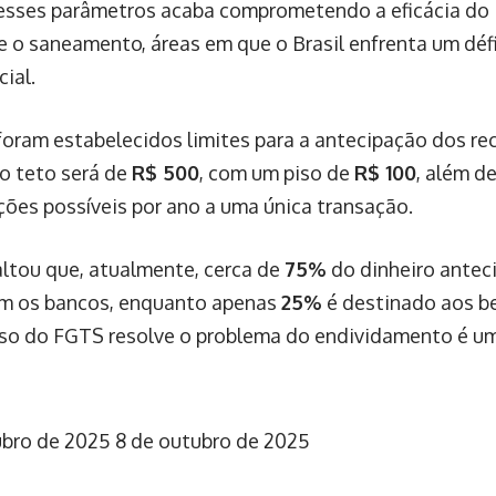
desses parâmetros acaba comprometendo a eficácia do
 e o saneamento, áreas em que o Brasil enfrenta um défic
ial.
foram estabelecidos limites para a antecipação dos re
 o teto será de
R$ 500
, com um piso de
R$ 100
, além de
ões possíveis por ano a uma única transação.
ltou que, atualmente, cerca de
75%
do dinheiro antec
om os bancos, enquanto apenas
25%
é destinado aos be
uso do FGTS resolve o problema do endividamento é uma
ubro de 2025
8 de outubro de 2025