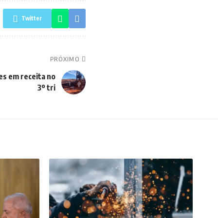
Twitter
PRÓXIMO
es em receita no
3º tri