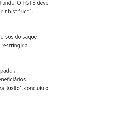
 Fundo. O FGTS deve
it histórico”,
cursos do saque-
 restringir a
ipado a
neficiários.
 ilusão”, concluiu o