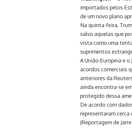
importados pelos Est
de um novo plano ap
Na quinta-feira, Tru
salvo aquelas que po
vista como uma tenta
suprimentos estrangei
A União Europeia e o
acordos comerciais q
anteriores da Reuter
ainda encontra-se em 
protegido dessa amea
De acordo com dados
representaram cerca
(Reportagem de Jarr