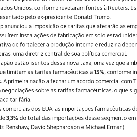
ados Unidos, conforme revelaram fontes à Reuters. Es
resentado pelo ex-presidente Donald Trump.
mp anunciou a imposição de tarifas que afetarão as em
ssuírem instalações de fabricação em solo estadunide
tiva de fortalecer a produção interna e reduzir a depe
ras, uma diretriz central de sua política comercial.
 Japão estão isentos dessa nova taxa, uma vez que amb
ue limitam as tarifas farmacêuticas a
15%
, conforme i
s. A primeira nação a fechar um acordo comercial com 
negociações sobre as tarifas farmacêuticas, o que sig
ça tarifária.
 comerciais dos EUA, as importações farmacêuticas d
 de
3,3%
do total das importações desse segmento em
ett Renshaw, David Shephardson e Michael Erman)