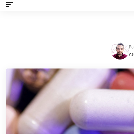
Po
At