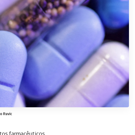
o Ruvic
utos farmacêuticos