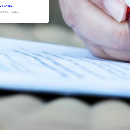
A SENHA?
tal Web Flush®