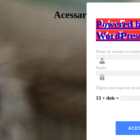
Acessar
Powered 
WordPres
Nome de usuário ou ender
Senha
Digite uma resposta em n
13 + dois =