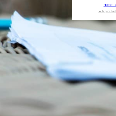
PERDEU 
← Ir para Por