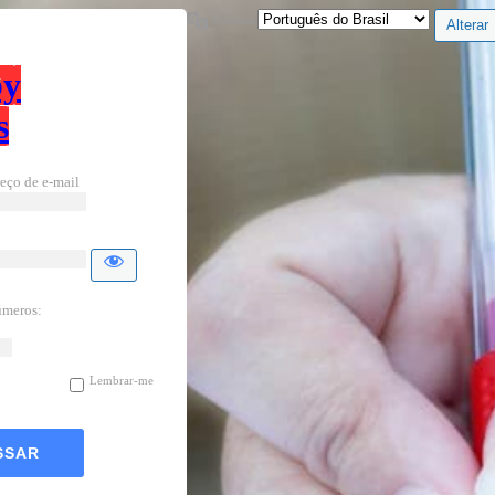
Idioma
by
s
eço de e-mail
úmeros:
Lembrar-me