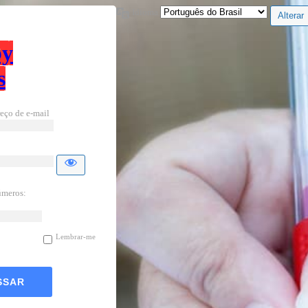
Idioma
by
s
eço de e-mail
úmeros:
Lembrar-me