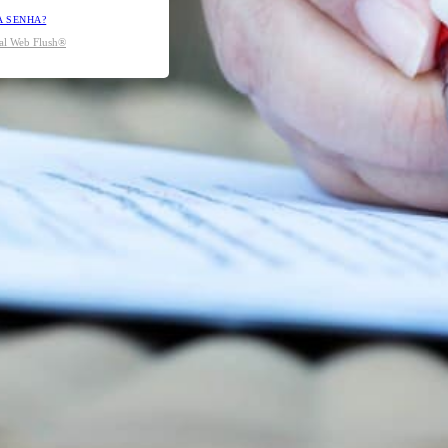
A SENHA?
tal Web Flush®