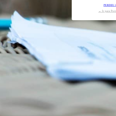
PERDEU 
← Ir para Por