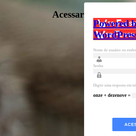
Acessar
Powered 
WordPres
Nome de usuário ou ender
Senha
Digite uma resposta em n
onze + dezenove =