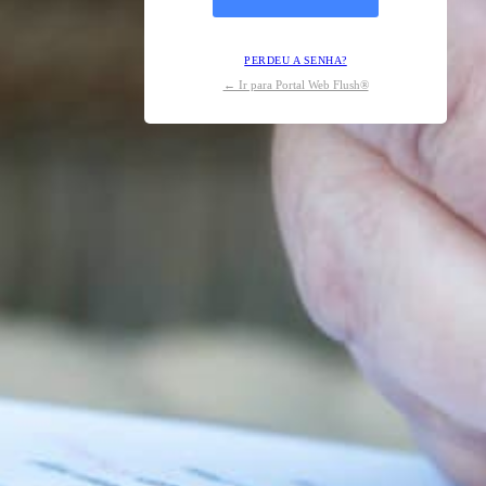
PERDEU A SENHA?
← Ir para Portal Web Flush®