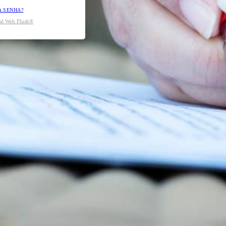
A SENHA?
tal Web Flush®