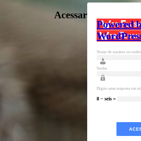
Acessar
Powered 
WordPres
Nome de usuário ou ender
Senha
Digite uma resposta em n
8 − seis =