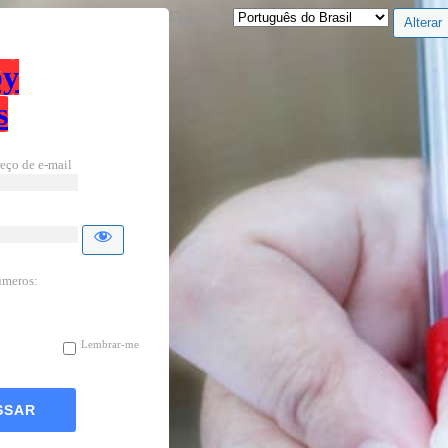
Idioma
by
s
eço de e-mail
úmeros:
Lembrar-me