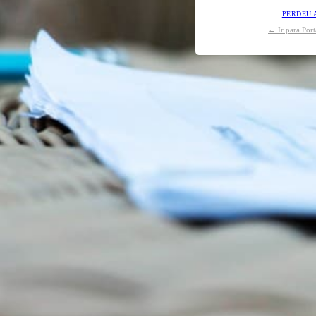
PERDEU 
← Ir para Por