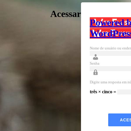
Acessar
Powered 
WordPres
Nome de usuário ou ender
Senha
Digite uma resposta em n
três × cinco =