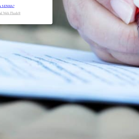
A SENHA?
tal Web Flush®