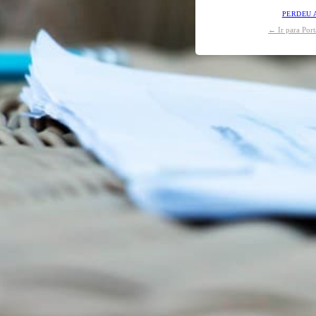
PERDEU 
← Ir para Por