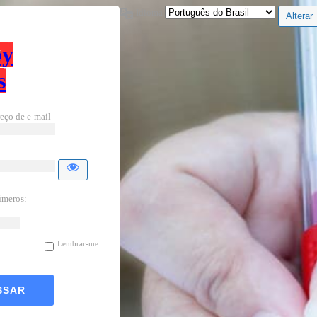
Idioma
by
s
eço de e-mail
úmeros:
Lembrar-me