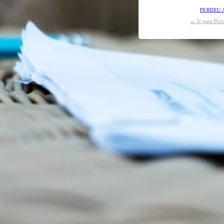
PERDEU 
← Ir para Por