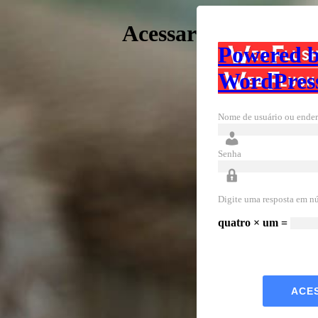
Acessar
Powered 
WordPres
Nome de usuário ou ender
Senha
Digite uma resposta em n
quatro × um =