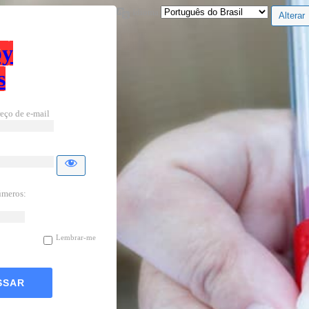
Idioma
by
s
eço de e-mail
úmeros:
Lembrar-me