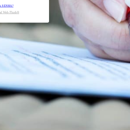
A SENHA?
tal Web Flush®