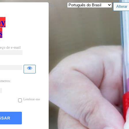
Idioma
by
s
eço de e-mail
úmeros:
Lembrar-me