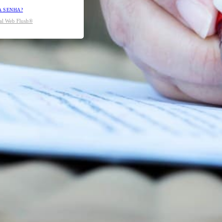
A SENHA?
tal Web Flush®