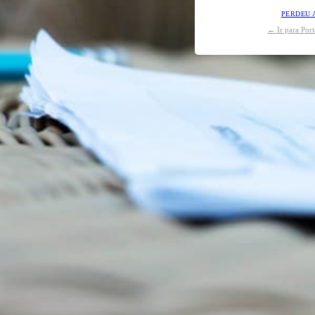
PERDEU 
← Ir para Por