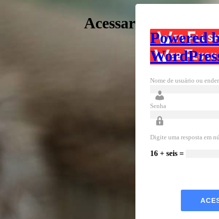
Acessar
Powered 
WordPres
Nome de usuário ou ender
Senha
Digite uma resposta em n
16 + seis =