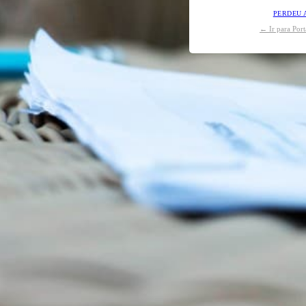
PERDEU 
← Ir para Por