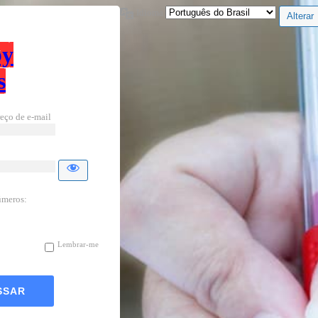
Idioma
by
s
eço de e-mail
úmeros:
Lembrar-me