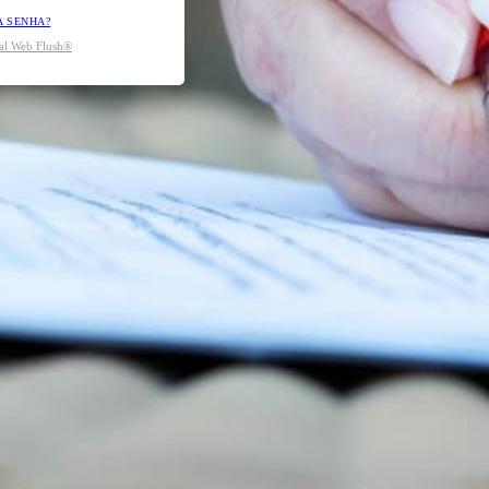
A SENHA?
tal Web Flush®