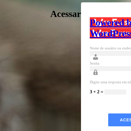
Acessar
Powered 
WordPres
Nome de usuário ou ender
Senha
Digite uma resposta em n
3 + 2 =