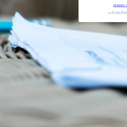
PERDEU 
← Ir para Por