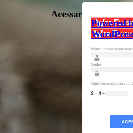
Acessar
Powered 
WordPres
Nome de usuário ou ender
Senha
Digite uma resposta em n
9 − 4 =