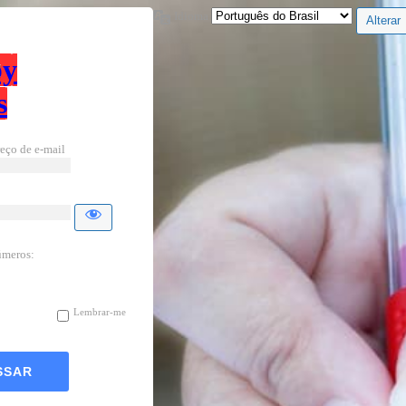
Idioma
by
s
eço de e-mail
úmeros:
Lembrar-me