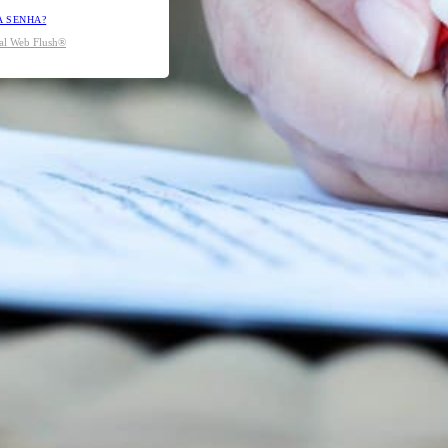
A SENHA?
tal Web Flush®