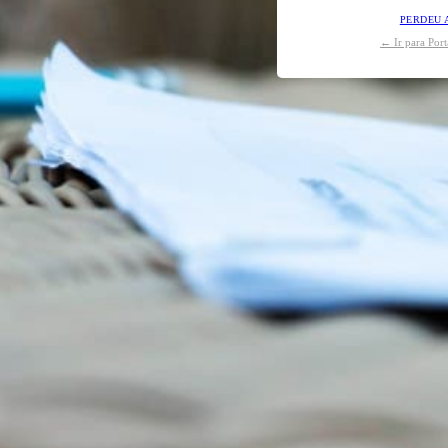
PERDEU 
← Ir para Por