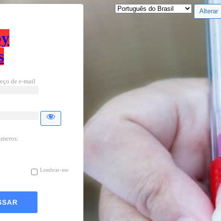
Idioma
by
s
eço de e-mail
úmeros:
Lembrar-me