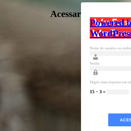
Acessar
Powered 
WordPres
Nome de usuário ou ender
Senha
Digite uma resposta em n
15 − 3 =