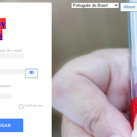
Idioma
by
s
eço de e-mail
úmeros:
Lembrar-me