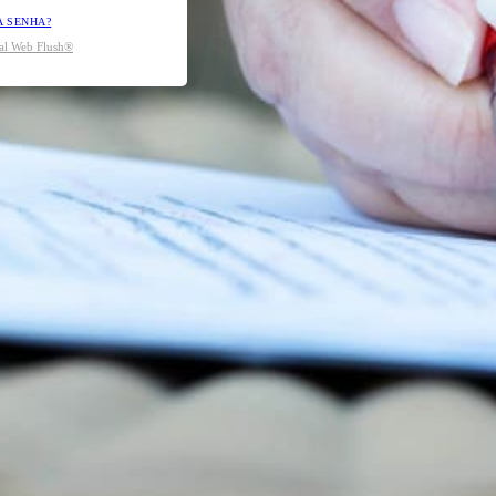
A SENHA?
tal Web Flush®