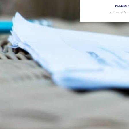
PERDEU 
← Ir para Por