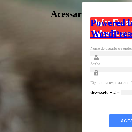
Acessar
Powered 
WordPres
Nome de usuário ou ender
Senha
Digite uma resposta em n
dezessete + 2 =