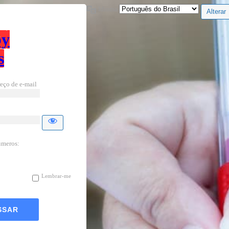
Idioma
by
s
eço de e-mail
úmeros:
Lembrar-me