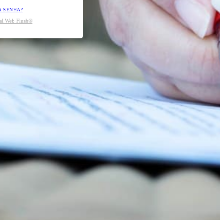
A SENHA?
tal Web Flush®