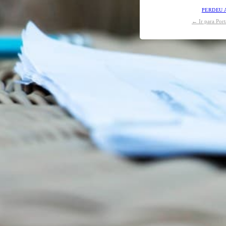
PERDEU 
← Ir para Por