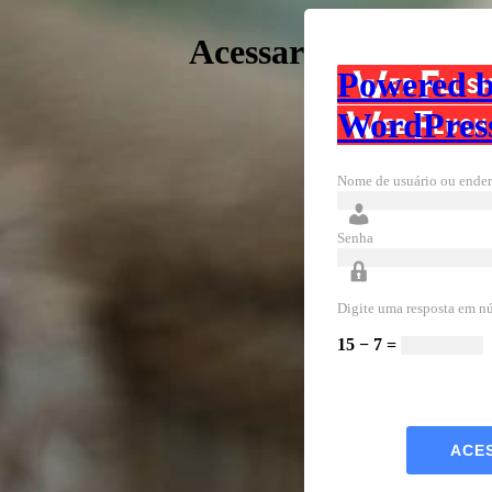
Acessar
Powered 
WordPres
Nome de usuário ou ender
Senha
Digite uma resposta em n
15 − 7 =