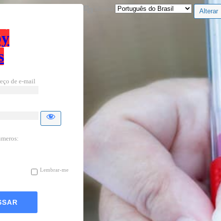
Idioma
by
s
eço de e-mail
úmeros:
Lembrar-me