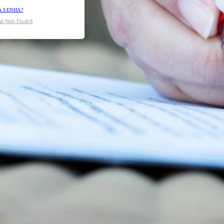
A SENHA?
tal Web Flush®