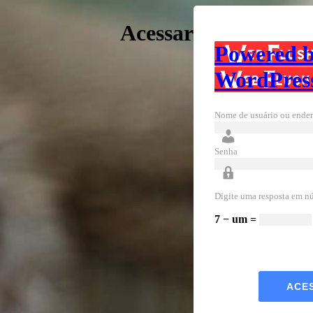
Acessar
Powered 
WordPres
Nome de usuário ou ender
Senha
Digite uma resposta em n
7 − um =