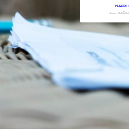
PERDEU 
← Ir para Por