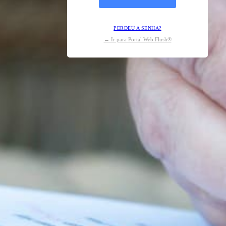
PERDEU A SENHA?
← Ir para Portal Web Flush®