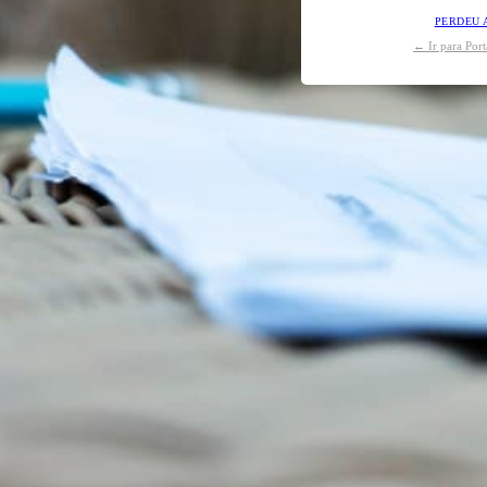
PERDEU 
← Ir para Por