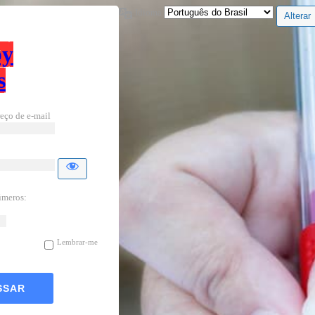
Idioma
by
s
eço de e-mail
úmeros:
Lembrar-me