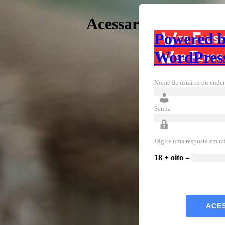
Acessar
Powered 
WordPres
Nome de usuário ou ender
Senha
Digite uma resposta em n
18 + oito =