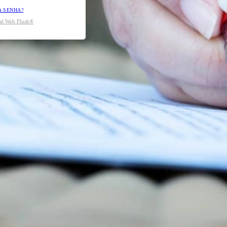
A SENHA?
tal Web Flush®