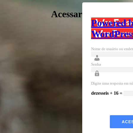
Acessar
Powered 
WordPres
Nome de usuário ou ender
Senha
Digite uma resposta em n
dezesseis + 16 =