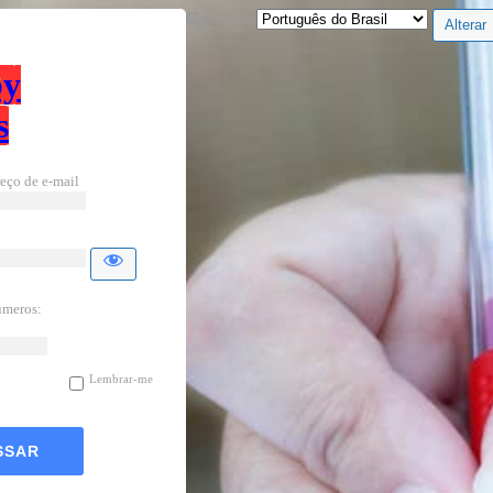
Idioma
by
s
eço de e-mail
úmeros:
Lembrar-me