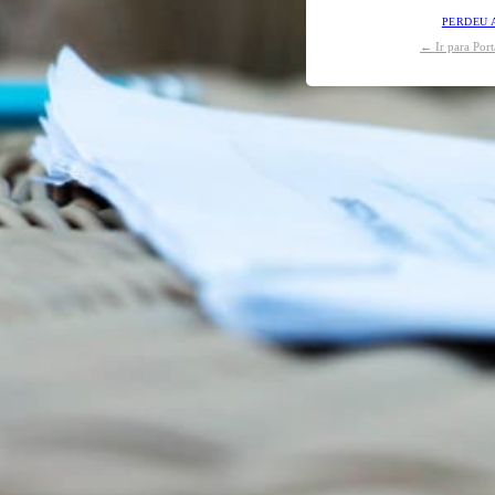
PERDEU 
← Ir para Por