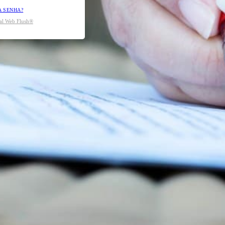
A SENHA?
tal Web Flush®