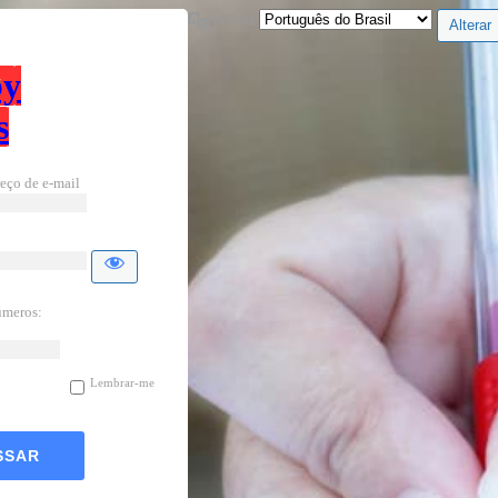
Idioma
by
s
eço de e-mail
úmeros:
Lembrar-me