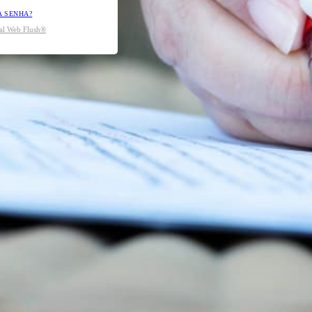
A SENHA?
tal Web Flush®