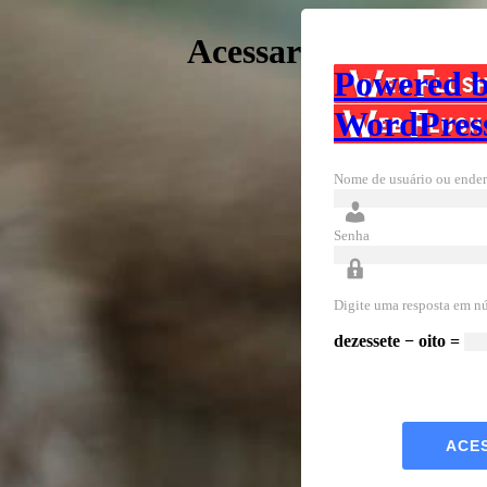
Acessar
Powered 
WordPres
Nome de usuário ou ender
Senha
Digite uma resposta em n
dezessete − oito =