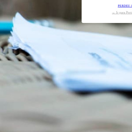
PERDEU 
← Ir para Por