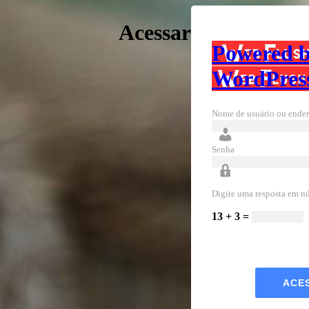
Acessar
Powered 
WordPres
Nome de usuário ou ender
Senha
Digite uma resposta em n
13 + 3 =