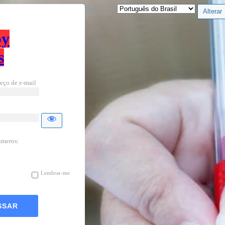
Idioma
by
s
eço de e-mail
úmeros:
Lembrar-me