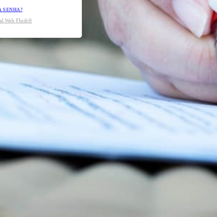
A SENHA?
tal Web Flush®