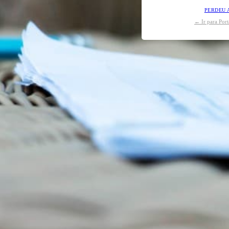
PERDEU 
← Ir para Por