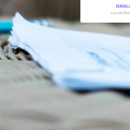
PERDEU 
← Ir para Por