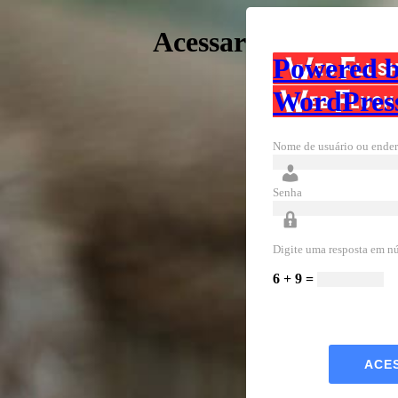
Acessar
Powered 
WordPres
Nome de usuário ou ender
Senha
Digite uma resposta em n
6 + 9 =