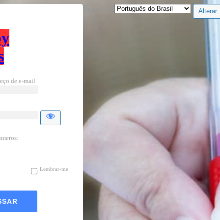
Idioma
by
s
eço de e-mail
úmeros:
Lembrar-me