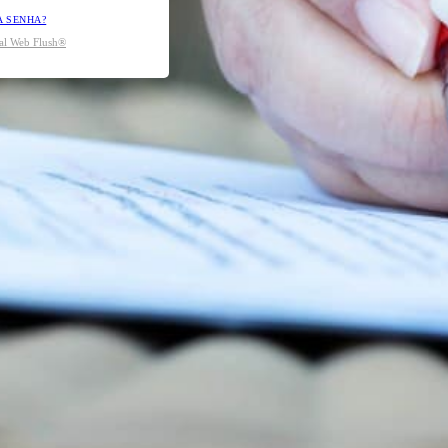
A SENHA?
tal Web Flush®