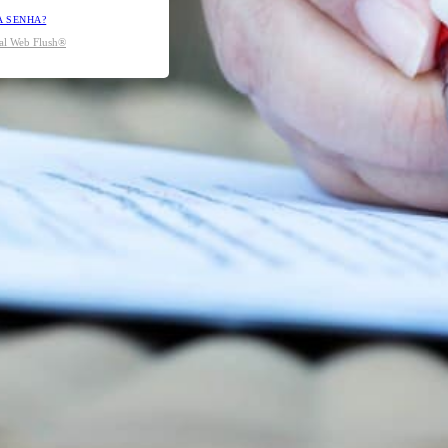
A SENHA?
tal Web Flush®