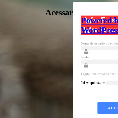
Acessar
Powered 
WordPres
Nome de usuário ou ender
Senha
Digite uma resposta em n
14 + quinze =