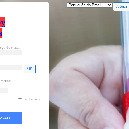
Idioma
by
s
eço de e-mail
úmeros:
Lembrar-me