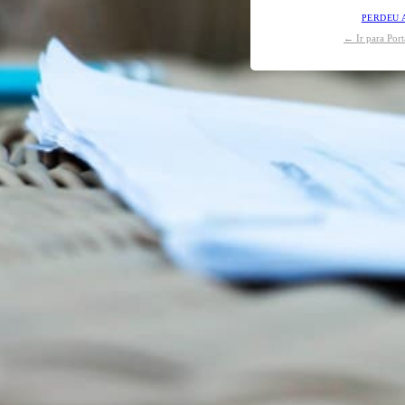
PERDEU 
← Ir para Por